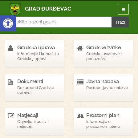
Open toolbar
Gradska uprava
Gradske tvrtke
Informacije i kontakti u
Gradske ustanove i
Gradskoj upravi
poduzeća
Dokumenti
Javna nabava
Dokumenti Gradske
Postupci javne nabave
uprave
Natječaji
Prostorni plan
Objavljeni pozivi i
Informacije o
natječaji
prostornom planu