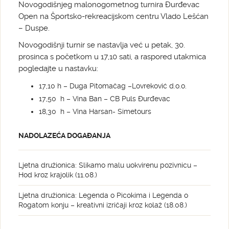
Novogodišnjeg malonogometnog turnira Đurđevac
Open na Športsko-rekreacijskom centru Vlado Lešćan
– Duspe.
Novogodišnji turnir se nastavlja već u petak, 30.
prosinca s početkom u 17,10 sati, a raspored utakmica
pogledajte u nastavku:
17,10 h – Duga Pitomačag –Lovreković d.o.o.
17,50 h – Vina Ban – CB Puls Đurđevac
18,30 h – Vina Harsan- Simetours
NADOLAZEĆA DOGAĐANJA
Ljetna družionica: Slikamo malu uokvirenu pozivnicu –
Hod kroz krajolik (11.08.)
Ljetna družionica: Legenda o Picokima i Legenda o
Rogatom konju – kreativni izričaji kroz kolaž (18.08.)