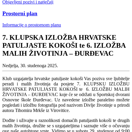
Objavljeni pozivi i natječaji
Prostorni plan
Informacije o prostornom planu
7. KLUPSKA IZLOŽBA HRVATSKE
PATULJASTE KOKOŠI te 6. IZLOŽBA
MALIH ŽIVOTINJA – ĐURĐEVAC
Nedjelja, 30. studenoga 2025.
Klub uzgajatelja hrvatske patuljaste kokoši Vas poziva sve ljubitelje
peradi i malih životinja da posjete 7. KLUPSKU IZLOŽBU
HRVATSKE PATULJASTE KOKOŠI te 6. IZLOŽBU MALIH
ŽIVOTINJA – ĐURĐEVAC koje će se održati u Sportskoj dvorani
Osnovne škole Đurđevac. Uz navedene izložbe paralelno možete
pogledati i izložbu fotografija pod nazivom Divlje životinje u prirodi
autora Tihomira Mrkše iz Virovitice.
Dođite i uživajte u raznolikosti domaćih patuljastih kokoši te drugih
malih životinja, družite se s uzgajateljima i saznajte više o očuvanju
ove naše autohtone vrste. Vidimo se u subotu 29. studenog od 9:00