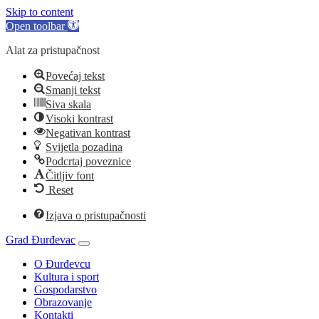
Skip to content
Open toolbar
Alat za pristupačnost
Povećaj tekst
Smanji tekst
Siva skala
Visoki kontrast
Negativan kontrast
Svijetla pozadina
Podcrtaj poveznice
Čitljiv font
Reset
Izjava o pristupačnosti
Grad Đurđevac
O Đurđevcu
Kultura i sport
Gospodarstvo
Obrazovanje
Kontakti