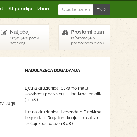
ti
Stipendije
Izbori
Natječaji
Prostorni plan
Objavljeni pozivi i
Informacije o
natječaji
prostornom planu
NADOLAZEĆA DOGAĐANJA
Ljetna družionica: Slikamo malu
uokvirenu pozivnicu – Hod kroz krajolik
(11.08.)
v. Jurja
Ljetna družionica: Legenda o Picokima i
Legenda o Rogatom konju – kreativni
izričaji kroz kolaž (18.08.)