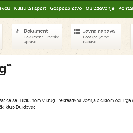
evcu
Kultura i sport
Gospodarstvo
Obrazovanje
Kontak
Dokumenti
Javna nabava
Dokumenti Gradske
Postupci javne
uprave
nabave
g“
ržat će se „Biciklinom v krug“, rekreativna vožnja biciklom od Trga s
ički klub Đurđevac