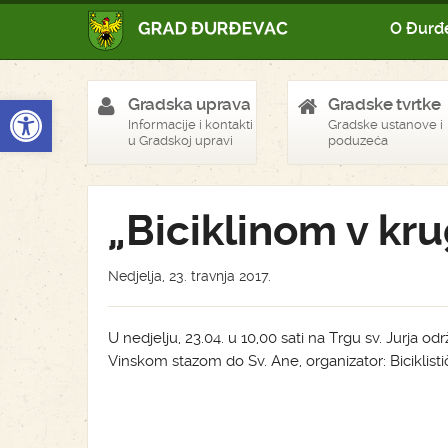
O Đurđ
Open toolbar
Gradska uprava
Gradske tvrtke
Informacije i kontakti
Gradske ustanove i
u Gradskoj upravi
poduzeća
„Biciklinom v kru
Nedjelja, 23. travnja 2017.
U nedjelju, 23.04. u 10,00 sati na Trgu sv. Jurja od
Vinskom stazom do Sv. Ane, organizator: Biciklist