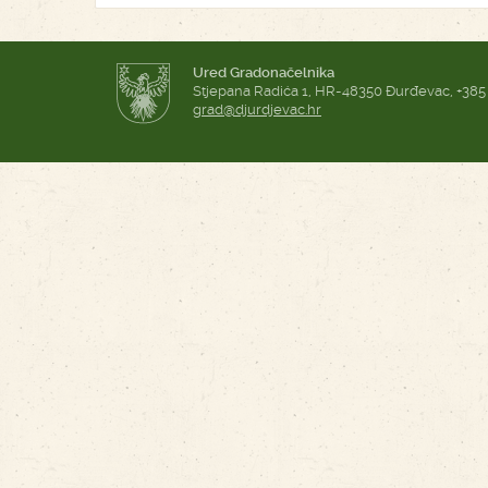
Ured Gradonačelnika
Stjepana Radića 1, HR-48350 Đurđevac, +385
grad@djurdjevac.hr