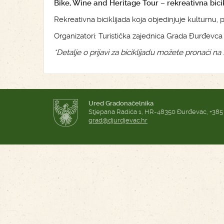
Bike, Wine and Heritage Tour – rekreativna bici
Rekreativna biciklijada koja objedinjuje kulturn
Organizatori: Turistička zajednica Grada Đurđevca
*Detalje o prijavi za biciklijadu možete pronaći n
Ured Gradonačelnika
Stjepana Radića 1, HR-48350 Đurđevac, +385
grad@djurdjevac.hr