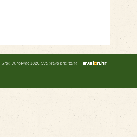
Grad Đurđevac 2026. Sva prava pridržana