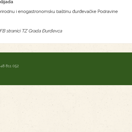
klijada
u, prirodnu i enogastronomsku baštinu đurđevačke Podravine
a FB stranici TZ Grada Đurđevca
 48 811 052