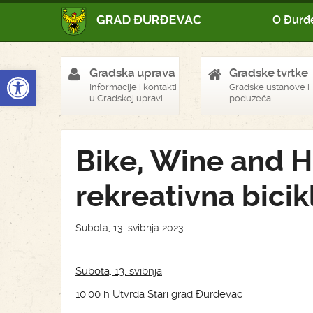
O Đurđ
Open toolbar
Gradska uprava
Gradske tvrtke
Informacije i kontakti
Gradske ustanove i
u Gradskoj upravi
poduzeća
Bike, Wine and H
rekreativna bicik
Subota, 13. svibnja 2023.
Subota, 13. svibnja
10:00 h Utvrda Stari grad Đurđevac