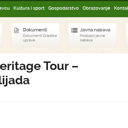
evcu
Kultura i sport
Gospodarstvo
Obrazovanje
Kontak
Dokumenti
Javna nabava
Dokumenti Gradske
Postupci javne
uprave
nabave
eritage Tour –
lijada