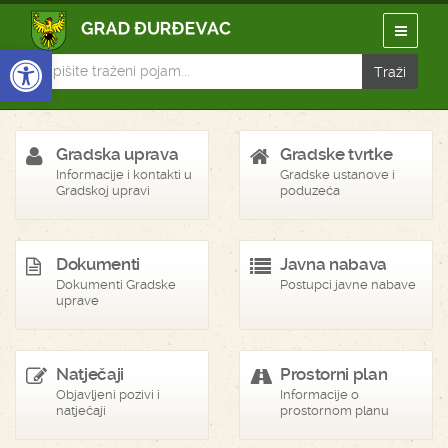
Open toolbar
Gradska uprava
Gradske tvrtke
Informacije i kontakti u
Gradske ustanove i
Gradskoj upravi
poduzeća
Dokumenti
Javna nabava
Dokumenti Gradske
Postupci javne nabave
uprave
Natječaji
Prostorni plan
Objavljeni pozivi i
Informacije o
natječaji
prostornom planu