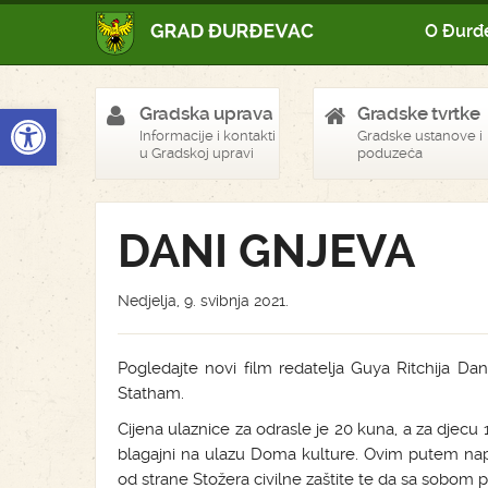
O Đurđ
Open toolbar
Gradska uprava
Gradske tvrtke
Informacije i kontakti
Gradske ustanove i
u Gradskoj upravi
poduzeća
DANI GNJEVA
Nedjelja, 9. svibnja 2021.
Pogledajte novi film redatelja Guya Ritchija Da
Statham.
Cijena ulaznice za odrasle je 20 kuna, a za djecu
blagajni na ulazu Doma kulture. Ovim putem napo
od strane Stožera civilne zaštite te da sa sobom 