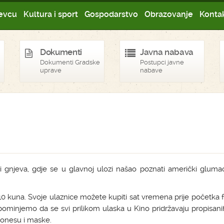
evcu
Kultura i sport
Gospodarstvo
Obrazovanje
Kontak
Dokumenti
Javna nabava
Dokumenti Gradske
Postupci javne
uprave
nabave
ni gnjeva, gdje se u glavnoj ulozi našao poznati američki glum
 10 kuna. Svoje ulaznice možete kupiti sat vremena prije početka 
minjemo da se svi prilikom ulaska u Kino pridržavaju propisani
ponesu i maske.