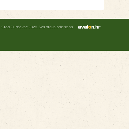
Grad Đurđevac 2026. Sva prava pridržana