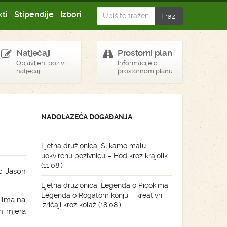
ti
Stipendije
Izbori
Natječaji
Prostorni plan
Objavljeni pozivi i
Informacije o
natječaji
prostornom planu
NADOLAZEĆA DOGAĐANJA
Ljetna družionica: Slikamo malu
uokvirenu pozivnicu – Hod kroz krajolik
(11.08.)
ac Jason
Ljetna družionica: Legenda o Picokima i
Legenda o Rogatom konju – kreativni
filma na
izričaji kroz kolaž (18.08.)
h mjera