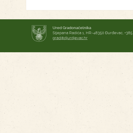
Ured Gradonačelnika
Stjepana Radića 1, HR-48350 Đurđevac, +385
grad@djurdjevac.hr