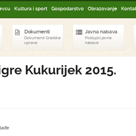
evcu
Kultura i sport
Gospodarstvo
Obrazovanje
Kontak
Dokumenti
Javna nabava
Dokumenti Gradske
Postupci javne
uprave
nabave
igre Kukurijek 2015.
mlađe