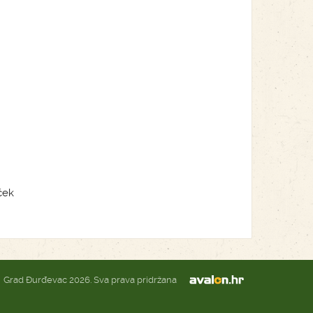
ček
Grad Đurđevac 2026. Sva prava pridržana