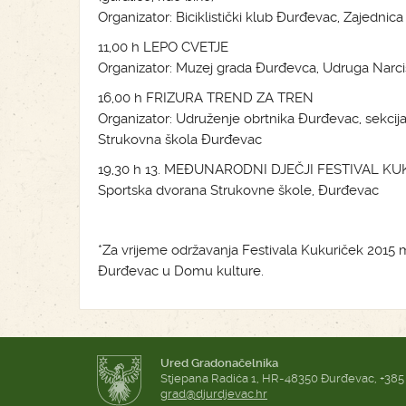
Organizator: Biciklistički klub Đurđevac, Zajedni
11,00 h LEPO CVETJE
Organizator: Muzej grada Đurđevca, Udruga Narc
16,00 h FRIZURA TREND ZA TREN
Organizator: Udruženje obrtnika Đurđevac, sekcija 
Strukovna škola Đurđevac
19,30 h 13. MEĐUNARODNI DJEČJI FESTIVAL K
Sportska dvorana Strukovne škole, Đurđevac
*Za vrijeme održavanja Festivala Kukuriček 2015 m
Đurđevac u Domu kulture.
Ured Gradonačelnika
Stjepana Radića 1, HR-48350 Đurđevac, +385
grad@djurdjevac.hr