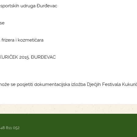
ca sportskih udruga Đurđevac
ise
frizera i kozmetičara
UKURIČEK 2015, ĐURĐEVAC
ože se posjetiti dokumentacijska izložba Dječjih Festivala Kukuri
 48 811 052