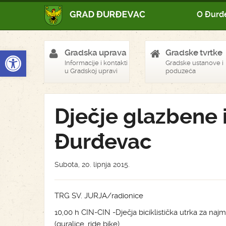
O Đurđ
Open toolbar
Gradska uprava
Gradske tvrtke
Informacije i kontakti
Gradske ustanove i
u Gradskoj upravi
poduzeća
Dječje glazbene 
Đurđevac
Subota, 20. lipnja 2015.
TRG SV. JURJA/radionice
10,00 h CIN-CIN -Dječja biciklistička utrka za naj
(guralice, ride bike)