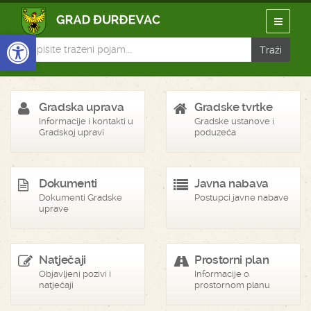
Open toolbar
Gradska uprava
Gradske tvrtke
Informacije i kontakti u
Gradske ustanove i
Gradskoj upravi
poduzeća
Dokumenti
Javna nabava
Dokumenti Gradske
Postupci javne nabave
uprave
Natječaji
Prostorni plan
Objavljeni pozivi i
Informacije o
natječaji
prostornom planu