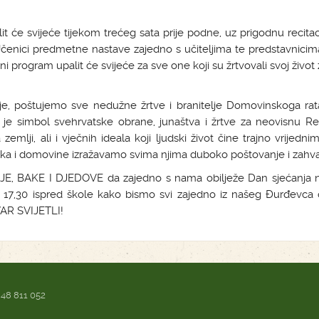
it će svijeće tijekom trećeg sata prije podne, uz prigodnu recitac
. Učenici predmetne nastave zajedno s učiteljima te predstavnici
ni program upalit će svijeće za sve one koji su žrtvovali svoj život
oje, poštujemo sve nedužne žrtve i branitelje Domovinskoga rat
je simbol svehrvatske obrane, junaštva i žrtve za neovisnu Re
zemlji, ali i vječnih ideala koji ljudski život čine trajno vrijednim
ka i domovine izražavamo svima njima duboko poštovanje i zahva
AKE I DJEDOVE da zajedno s nama obilježe Dan sjećanja n
17,30 ispred škole kako bismo svi zajedno iz našeg Đurđevca o
AR SVIJETLI!
 48 811 052