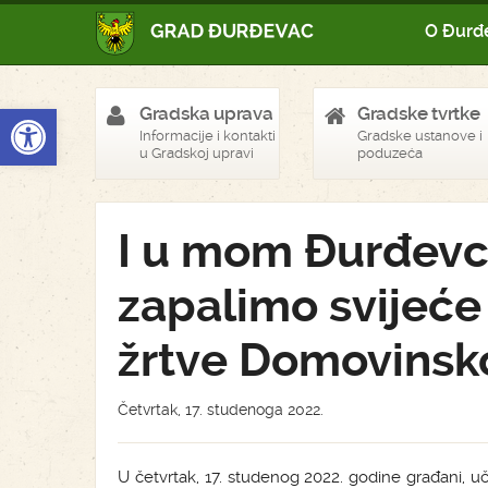
O Đurđ
Open toolbar
Gradska uprava
Gradske tvrtke
Informacije i kontakti
Gradske ustanove i
u Gradskoj upravi
poduzeća
I u mom Đurđevcu
zapalimo svijeće
žrtve Domovinsk
Četvrtak, 17. studenoga 2022.
U četvrtak, 17. studenog 2022. godine građani, uč