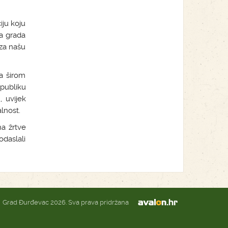
iju koju
ma grada
 za našu
a širom
publiku
, uvijek
lnost.
a žrtve
daslali
Grad Đurđevac 2026. Sva prava pridržana