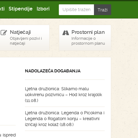
ti
Stipendije
Izbori
Natječaji
Prostorni plan
Objavljeni pozivi i
Informacije o
natječaji
prostornom planu
NADOLAZEĆA DOGAĐANJA
Ljetna družionica: Slikamo malu
uokvirenu pozivnicu – Hod kroz krajolik
(11.08.)
Ljetna družionica: Legenda o Picokima i
Legenda o Rogatom konju – kreativni
izričaji kroz kolaž (18.08.)
u ispred