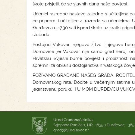
škole prisjetit će se slavnih dana naše povijesti.
Učenici razredne nastave zajedno s učiteljima pal
će pripremiti učiteljice 4. razreda sa učenicima
Đurđevca u 17.30 sati ispred škole uz kratki prigod
slobodu.
Poštujući Vukovar, njegovu žrtvu i njegove her
Domovine jer Vukovar nije samo grad heroj, on 
Hrvatsku. Svjesni burne povijesti i prolaznosti na 
spremni za obranu dostojanstva hrvatskoga čovje
POZIVAMO GRAĐANE NAŠEG GRADA, RODITELJE, B
Domovinskog rata. Dođite u večernjim satima u 
jedinstvenu poruku; I U MOM ĐURĐEVCU VUKOV
Ured Gradonačelnika
Stjepana Radića 1, HR-48350 Đurđevac, +385
grad@djurdjevac.hr