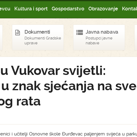
evcu
Kultura i sport
Gospodarstvo
Obrazovanje
Kontak
Dokumenti
Javna nabava
Dokumenti Gradske
Postupci javne
uprave
nabave
 Vukovar svijetli:
 u znak sjećanja na sve
og rata
enici i učitelji Osnovne škole Đurđevac paljenjem svijeća u park