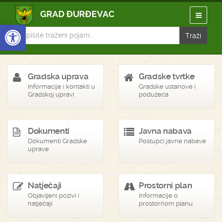
Open toolbar
Gradska uprava
Gradske tvrtke
Informacije i kontakti u
Gradske ustanove i
Gradskoj upravi
poduzeća
Dokumenti
Javna nabava
Dokumenti Gradske
Postupci javne nabave
uprave
Natječaji
Prostorni plan
Objavljeni pozivi i
Informacije o
natječaji
prostornom planu