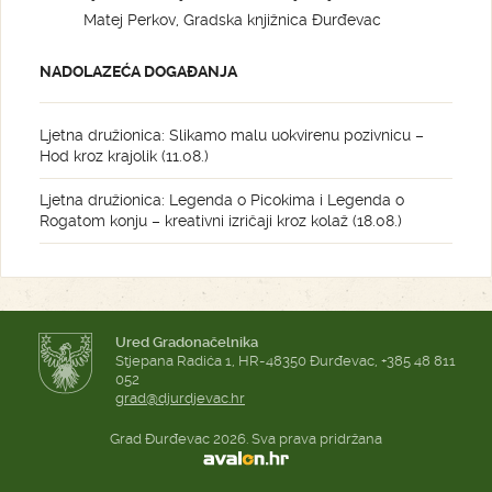
Matej Perkov, Gradska knjižnica Đurđevac
NADOLAZEĆA DOGAĐANJA
Ljetna družionica: Slikamo malu uokvirenu pozivnicu –
Hod kroz krajolik (11.08.)
Ljetna družionica: Legenda o Picokima i Legenda o
Rogatom konju – kreativni izričaji kroz kolaž (18.08.)
Ured Gradonačelnika
Stjepana Radića 1, HR-48350 Đurđevac, +385 48 811
052
grad@djurdjevac.hr
Grad Đurđevac 2026. Sva prava pridržana