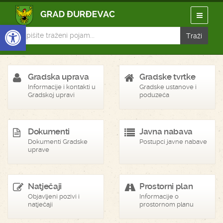
Open toolbar
Gradska uprava
Gradske tvrtke
Informacije i kontakti u
Gradske ustanove i
Gradskoj upravi
poduzeća
Dokumenti
Javna nabava
Dokumenti Gradske
Postupci javne nabave
uprave
Natječaji
Prostorni plan
Objavljeni pozivi i
Informacije o
natječaji
prostornom planu