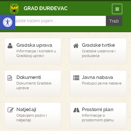
Open toolbar
Gradska uprava
Gradske tvrtke
Informacije i kontakti u
Gradske ustanove i
Gradskoj upravi
poduzeća
Dokumenti
Javna nabava
Dokumenti Gradske
Postupci javne nabave
uprave
Natječaji
Prostorni plan
Objavljeni pozivi i
Informacije o
natječaji
prostornom planu