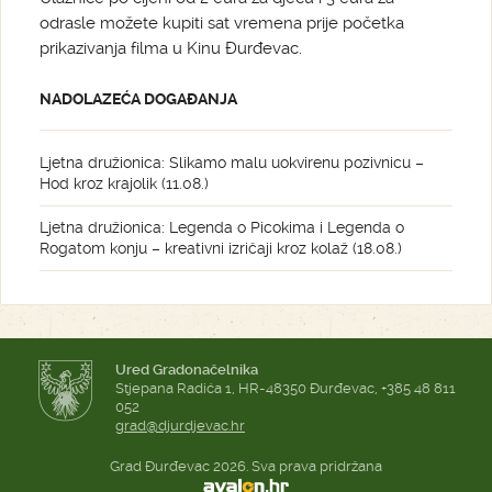
odrasle možete kupiti sat vremena prije početka
prikazivanja filma u Kinu Đurđevac.
NADOLAZEĆA DOGAĐANJA
Ljetna družionica: Slikamo malu uokvirenu pozivnicu –
Hod kroz krajolik (11.08.)
Ljetna družionica: Legenda o Picokima i Legenda o
Rogatom konju – kreativni izričaji kroz kolaž (18.08.)
Ured Gradonačelnika
Stjepana Radića 1, HR-48350 Đurđevac, +385 48 811
052
grad@djurdjevac.hr
Grad Đurđevac 2026. Sva prava pridržana