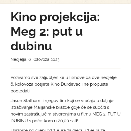
Kino projekcija:
Meg 2: put u
dubinu
Nedjelja, 6. kolovoza 2023.
Pozivamo sve zaljubljenike u filmove da ove nedjelje
6. kolovoza posjete Kino Đurđevac i ne propuste
pogledati:
Jason Statham i njegov tim koji se vraćaju u daljnje
istraživanje Marijanske brazde gdje će se suočiti s
novim zastrašujućim stvorenjima u filmu MEG 2: PUT U
DUBINU s početkom u 20,00 sati!
Ulaznice po cijeni od 2 eura za djecu i 3 eura za