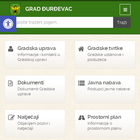
Open toolbar
Gradska uprava
Gradske tvrtke
Informacije i kontakti u
Gradske ustanove i
Gradskoj upravi
poduzeća
Dokumenti
Javna nabava
Dokumenti Gradske
Postupci javne nabave
uprave
Natječaji
Prostorni plan
Objavljeni pozivi i
Informacije o
natječaji
prostornom planu