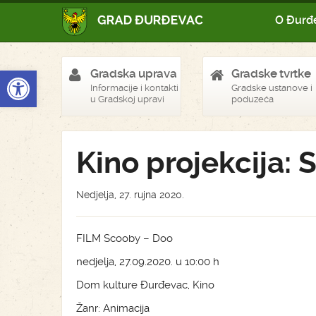
O Đurđ
Open toolbar
Gradska uprava
Gradske tvrtke
Informacije i kontakti
Gradske ustanove i
u Gradskoj upravi
poduzeća
Kino projekcija:
Nedjelja, 27. rujna 2020.
FILM Scooby – Doo
nedjelja, 27.09.2020. u 10:00 h
Dom kulture Đurđevac, Kino
Žanr: Animacija