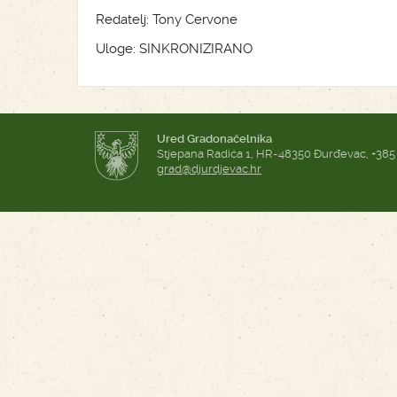
Redatelj: Tony Cervone
Uloge: SINKRONIZIRANO
Ured Gradonačelnika
Stjepana Radića 1, HR-48350 Đurđevac, +385
grad@djurdjevac.hr