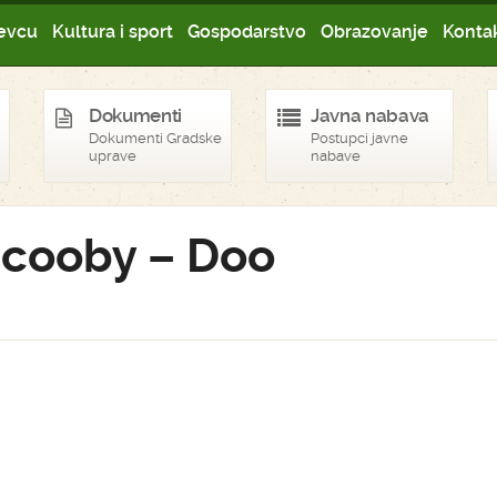
evcu
Kultura i sport
Gospodarstvo
Obrazovanje
Kontak
Dokumenti
Javna nabava
Dokumenti Gradske
Postupci javne
uprave
nabave
 Scooby – Doo