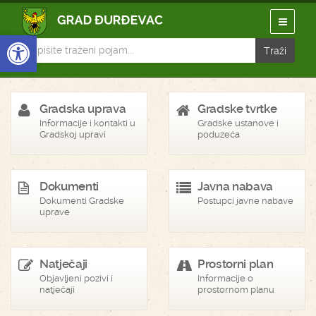
Open toolbar
Gradska uprava
Gradske tvrtke
Informacije i kontakti u
Gradske ustanove i
Gradskoj upravi
poduzeća
Dokumenti
Javna nabava
Dokumenti Gradske
Postupci javne nabave
uprave
Natječaji
Prostorni plan
Objavljeni pozivi i
Informacije o
natječaji
prostornom planu