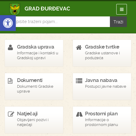
Open toolbar
Gradska uprava
Gradske tvrtke
Informacije i kontakti u
Gradske ustanove i
Gradskoj upravi
poduzeća
Dokumenti
Javna nabava
Dokumenti Gradske
Postupci javne nabave
uprave
Natječaji
Prostorni plan
Objavljeni pozivi i
Informacije o
natječaji
prostornom planu