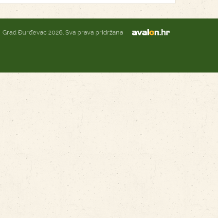
Grad Đurđevac 2026. Sva prava pridržana