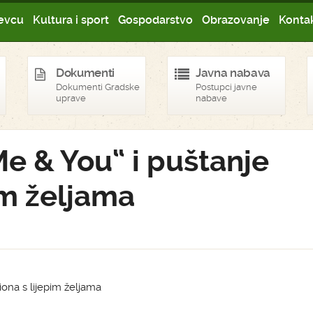
evcu
Kultura i sport
Gospodarstvo
Obrazovanje
Kontak
Dokumenti
Javna nabava
Dokumenti Gradske
Postupci javne
uprave
nabave
e & You“ i puštanje
im željama
ona s lijepim željama