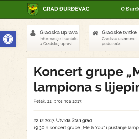
O Đurđ
Open toolbar
Gradska uprava
Gradske tvrtke
Informacije i kontakti
Gradske ustanove i
u Gradskoj upravi
poduzeća
Koncert grupe „M
lampiona s lijep
Petak, 22. prosinca 2017.
22.12.2017. Utvrda Stari grad
19:30 h koncert grupe „Me & You“ i puštanje lampi