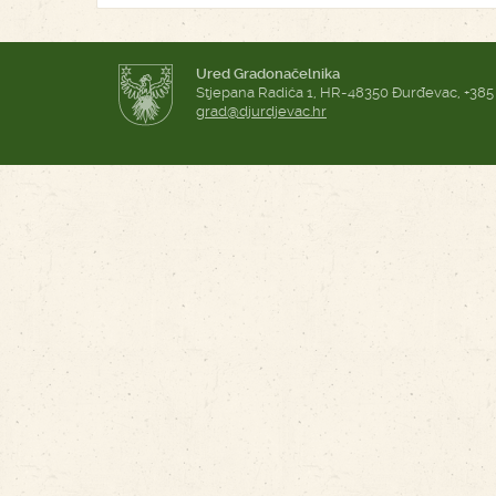
Ured Gradonačelnika
Stjepana Radića 1, HR-48350 Đurđevac, +385
grad@djurdjevac.hr