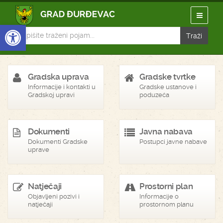
Open toolbar
Gradska uprava
Gradske tvrtke
Informacije i kontakti u
Gradske ustanove i
Gradskoj upravi
poduzeća
Dokumenti
Javna nabava
Dokumenti Gradske
Postupci javne nabave
uprave
Natječaji
Prostorni plan
Objavljeni pozivi i
Informacije o
natječaji
prostornom planu