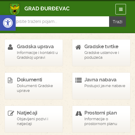
Open toolbar
Gradska uprava
Gradske tvrtke
Informacije i kontakti u
Gradske ustanove i
Gradskoj upravi
poduzeća
Dokumenti
Javna nabava
Dokumenti Gradske
Postupci javne nabave
uprave
Natječaji
Prostorni plan
Objavljeni pozivi i
Informacije o
natječaji
prostornom planu