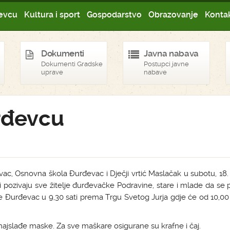
evcu
Kultura i sport
Gospodarstvo
Obrazovanje
Kontak
Dokumenti
Javna nabava
Dokumenti Gradske
Postupci javne
uprave
nabave
rđevcu
ac, Osnovna škola Đurđevac i Dječji vrtić Maslačak u subotu, 18.
 i pozivaju sve žitelje đurđevačke Podravine, stare i mlade da se 
 Đurđevac u 9,30 sati prema Trgu Svetog Jurja gdje će od 10,00 s
e najslađe maske. Za sve maškare osigurane su krafne i čaj.