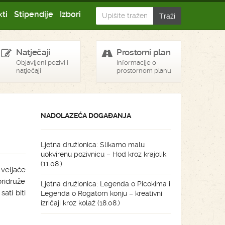
ti
Stipendije
Izbori
Natječaji
Prostorni plan
Objavljeni pozivi i
Informacije o
natječaji
prostornom planu
NADOLAZEĆA DOGAĐANJA
Ljetna družionica: Slikamo malu
uokvirenu pozivnicu – Hod kroz krajolik
(11.08.)
 veljače
pridruže
Ljetna družionica: Legenda o Picokima i
ati biti
Legenda o Rogatom konju – kreativni
izričaji kroz kolaž (18.08.)