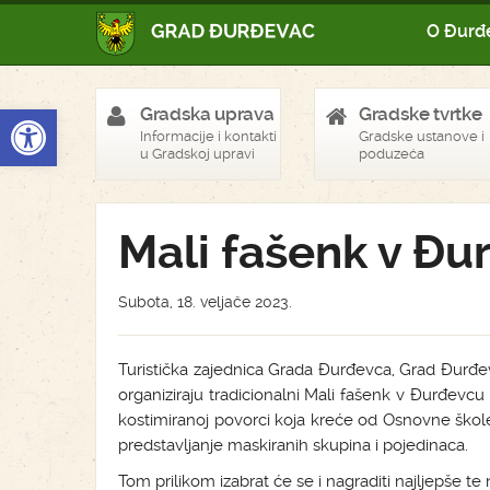
O Đurđ
Open toolbar
Gradska uprava
Gradske tvrtke
Informacije i kontakti
Gradske ustanove i
u Gradskoj upravi
poduzeća
Mali fašenk v Đu
Subota, 18. veljače 2023.
Turistička zajednica Grada Đurđevca, Grad Đurđev
organiziraju tradicionalni Mali fašenk v Đurđevcu
kostimiranoj povorci koja kreće od Osnovne škole
predstavljanje maskiranih skupina i pojedinaca.
Tom prilikom izabrat će se i nagraditi najljepše t