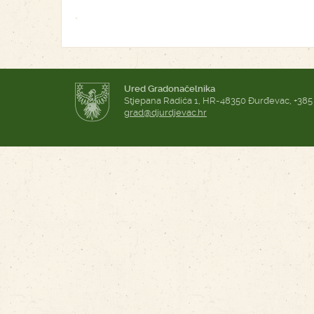
Ured Gradonačelnika
Stjepana Radića 1, HR-48350 Đurđevac, +385
grad@djurdjevac.hr