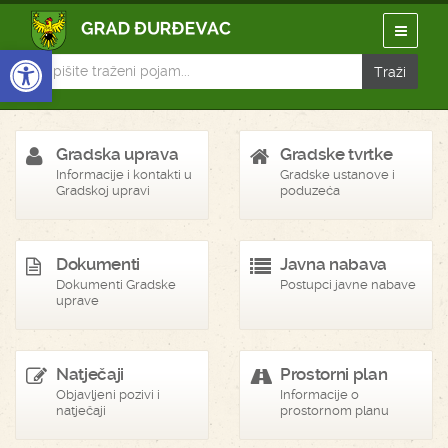
Open toolbar
Gradska uprava
Gradske tvrtke
Informacije i kontakti u
Gradske ustanove i
Gradskoj upravi
poduzeća
Dokumenti
Javna nabava
Dokumenti Gradske
Postupci javne nabave
uprave
Natječaji
Prostorni plan
Objavljeni pozivi i
Informacije o
natječaji
prostornom planu