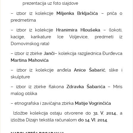
prezentacija uz foto slajdove
– izbor iz kolekcije
Miljenka Brkljačića
– priča o
predmetima
– izbor iz kolekcije
Hranimira Hloušeka
– (lokoti,
kacige, karikature Ice Voljevice, predmeti iz
Domovinskog rata)
– izbor iz zbirke
Janči
– kolekcija razglednica Đurđevca
Martina Mahovića
– izbor iz kolekcije anđela
Anice Šabarić
, slike i
skulpture
– izbor iz zbirke flakona
Zdravka Šabarića
– Miris
malog oblika
– etnografska i zavičajna zbirka
Matije Vogrinčića
Izložbe kolekcija ostaju otvorene do
31. V. 2014.
, a
izložba Dizajn tekstila računalom
do 14. VI. 2014.