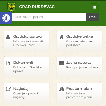
Open toolbar
Gradska uprava
Gradske tvrtke
Informacije i kontakti u
Gradske ustanove i
Gradskoj upravi
poduzeća
Dokumenti
Javna nabava
Dokumenti Gradske
Postupci javne nabave
uprave
Natječaji
Prostorni plan
Objavljeni pozivi i
Informacije o
natječaji
prostornom planu