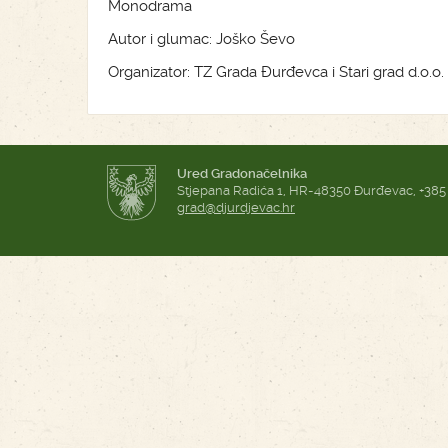
Monodrama
Autor i glumac: Joško Ševo
Organizator: TZ Grada Đurđevca i Stari grad d.o.o.
Ured Gradonačelnika
Stjepana Radića 1, HR-48350 Đurđevac, +385
grad@djurdjevac.hr