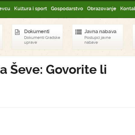
evcu
Kultura i sport
Gospodarstvo
Obrazovanje
Kontak
Dokumenti
Javna nabava
Dokumenti Gradske
Postupci javne
uprave
nabave
Ševe: Govorite li