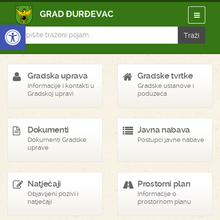
Open toolbar
Gradska uprava
Gradske tvrtke
Informacije i kontakti u
Gradske ustanove i
Gradskoj upravi
poduzeća
Dokumenti
Javna nabava
Dokumenti Gradske
Postupci javne nabave
uprave
Natječaji
Prostorni plan
Objavljeni pozivi i
Informacije o
natječaji
prostornom planu