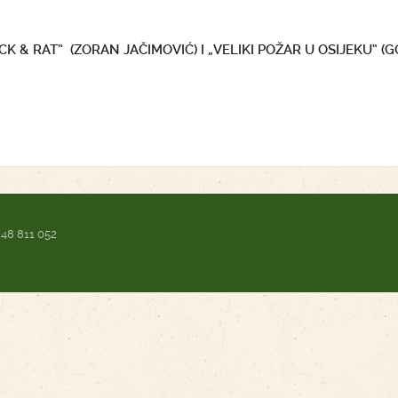
 & RAT“ (ZORAN JAČIMOVIĆ) I „VELIKI POŽAR U OSIJEKU“ (
 48 811 052