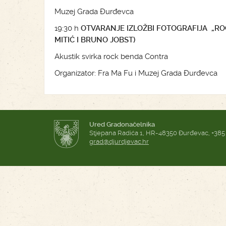
Muzej Grada Đurđevca
19:30 h
OTVARANJE IZLOŽBI FOTOGRAFIJA „ROCK
MITIĆ I BRUNO JOBST)
Akustik svirka rock benda Contra
Organizator: Fra Ma Fu i Muzej Grada Đurđevca
Ured Gradonačelnika
Stjepana Radića 1, HR-48350 Đurđevac, +385
grad@djurdjevac.hr