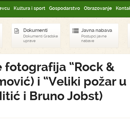
evcu
Kultura i sport
Gospodarstvo
Obrazovanje
Kontak
Dokumenti
Javna nabava
Dokumenti Gradske
Postupci javne
uprave
nabave
 fotografija “Rock &
ović) i “Veliki požar u
itić i Bruno Jobst)