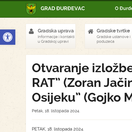
O Đurđ
Open toolbar
Gradska uprava
Gradske tvrtke
Informacije i kontakti
Gradske ustanove i
u Gradskoj upravi
poduzeća
Otvaranje izložbe
RAT” (Zoran Jačim
Osijeku” (Gojko M
Petak, 18. listopada 2024.
PETAK, 18. listopada 2024.