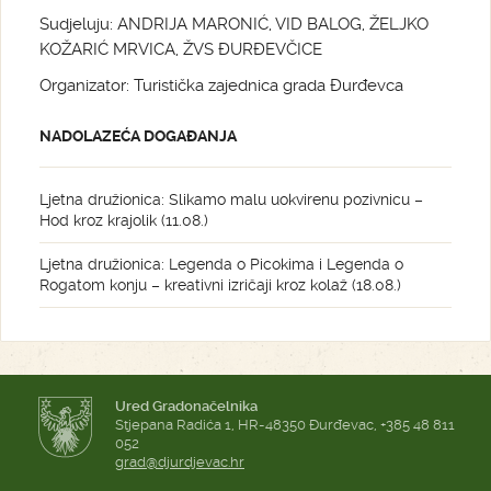
Sudjeluju: ANDRIJA MARONIĆ, VID BALOG, ŽELJKO
KOŽARIĆ MRVICA, ŽVS ĐURĐEVČICE
Organizator: Turistička zajednica grada Đurđevca
NADOLAZEĆA DOGAĐANJA
Ljetna družionica: Slikamo malu uokvirenu pozivnicu –
Hod kroz krajolik (11.08.)
Ljetna družionica: Legenda o Picokima i Legenda o
Rogatom konju – kreativni izričaji kroz kolaž (18.08.)
Ured Gradonačelnika
Stjepana Radića 1, HR-48350 Đurđevac, +385 48 811
052
grad@djurdjevac.hr