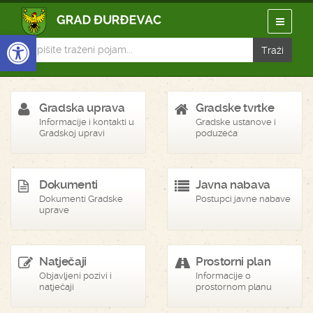
Open toolbar
Gradska uprava
Gradske tvrtke
Informacije i kontakti u
Gradske ustanove i
Gradskoj upravi
poduzeća
Dokumenti
Javna nabava
Dokumenti Gradske
Postupci javne nabave
uprave
Natječaji
Prostorni plan
Objavljeni pozivi i
Informacije o
natječaji
prostornom planu