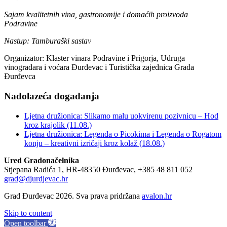
Sajam kvalitetnih vina, gastronomije i domaćih proizvoda
Podravine
Nastup: Tamburaški sastav
Organizator: Klaster vinara Podravine i Prigorja, Udruga
vinogradara i voćara Đurđevac i Turistička zajednica Grada
Đurđevca
Nadolazeća događanja
Ljetna družionica: Slikamo malu uokvirenu pozivnicu – Hod
kroz krajolik (11.08.)
Ljetna družionica: Legenda o Picokima i Legenda o Rogatom
konju – kreativni izričaji kroz kolaž (18.08.)
Ured Gradonačelnika
Stjepana Radića 1, HR-48350 Đurđevac, +385 48 811 052
grad@djurdjevac.hr
Grad Đurđevac 2026. Sva prava pridržana
avalon.hr
Skip to content
Open toolbar