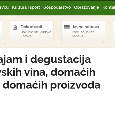
evcu
Kultura i sport
Gospodarstvo
Obrazovanje
Kontak
Dokumenti
Javna nabava
Dokumenti Gradske
Postupci javne
uprave
nabave
ajam i degustacija
skih vina, domaćih
a i domaćih proizvoda