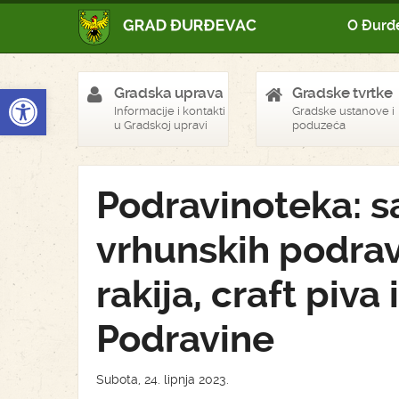
O Đurđ
Open toolbar
Gradska uprava
Gradske tvrtke
Informacije i kontakti
Gradske ustanove i
u Gradskoj upravi
poduzeća
Podravinoteka: s
vrhunskih podrav
rakija, craft piv
Podravine
Subota, 24. lipnja 2023.