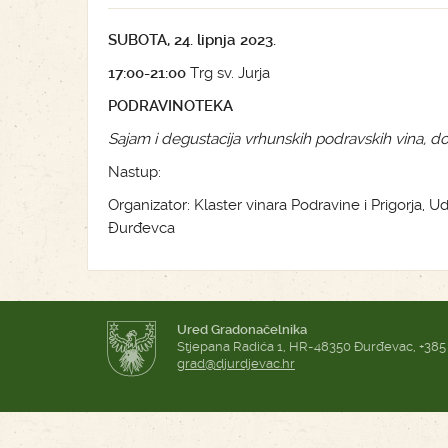
SUBOTA, 24. lipnja 2023.
17:00-21:00
Trg sv. Jurja
PODRAVINOTEKA
Sajam i degustacija vrhunskih podravskih vina, do
Nastup:
Organizator: Klaster vinara Podravine i Prigorja, 
Đurđevca
Ured Gradonačelnika
Stjepana Radića 1, HR-48350 Đurđevac, +385
grad@djurdjevac.hr