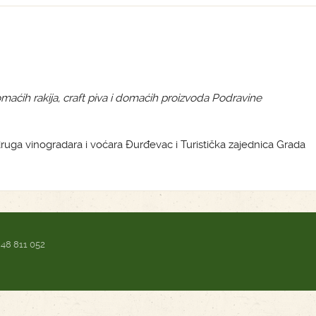
maćih rakija, craft piva i domaćih proizvoda Podravine
Udruga vinogradara i voćara Đurđevac i Turistička zajednica Grada
 48 811 052