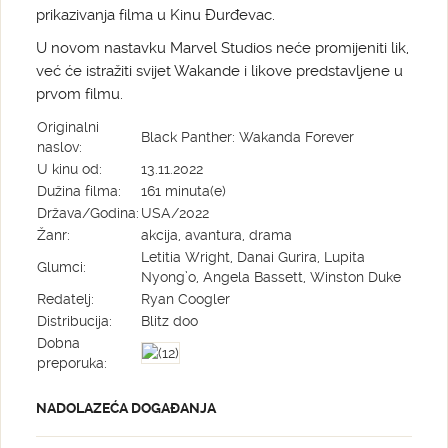
prikazivanja filma u Kinu Đurđevac.
U novom nastavku Marvel Studios neće promijeniti lik,
već će istražiti svijet Wakande i likove predstavljene u
prvom filmu.
Originalni
Black Panther: Wakanda Forever
naslov:
U kinu od:
13.11.2022
Dužina filma:
161 minuta(e)
Država/Godina:
USA/2022
Žanr:
akcija, avantura, drama
Letitia Wright, Danai Gurira, Lupita
Glumci:
Nyong’o, Angela Bassett, Winston Duke
Redatelj:
Ryan Coogler
Distribucija:
Blitz doo
Dobna
preporuka:
NADOLAZEĆA DOGAĐANJA