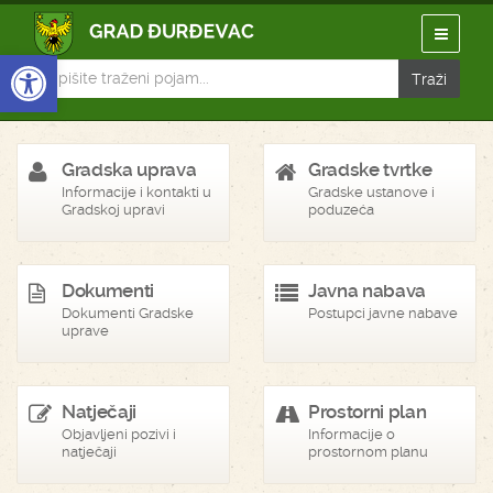
Open toolbar
Gradska uprava
Gradske tvrtke
Informacije i kontakti u
Gradske ustanove i
Gradskoj upravi
poduzeća
Dokumenti
Javna nabava
Dokumenti Gradske
Postupci javne nabave
uprave
Natječaji
Prostorni plan
Objavljeni pozivi i
Informacije o
natječaji
prostornom planu