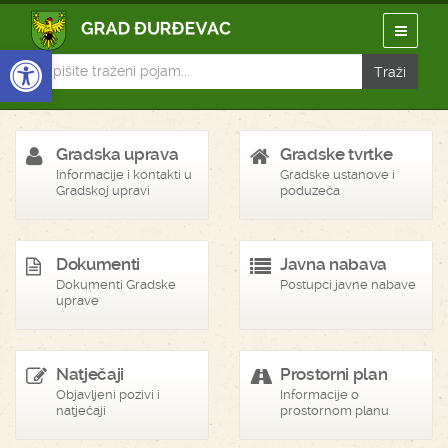
Open toolbar
Gradska uprava
Gradske tvrtke
Informacije i kontakti u
Gradske ustanove i
Gradskoj upravi
poduzeća
Dokumenti
Javna nabava
Dokumenti Gradske
Postupci javne nabave
uprave
Natječaji
Prostorni plan
Objavljeni pozivi i
Informacije o
natječaji
prostornom planu