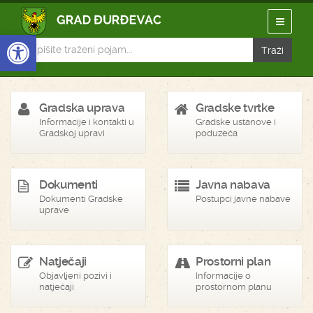
Open toolbar
Gradska uprava
Gradske tvrtke
Informacije i kontakti u
Gradske ustanove i
Gradskoj upravi
poduzeća
Dokumenti
Javna nabava
Dokumenti Gradske
Postupci javne nabave
uprave
Natječaji
Prostorni plan
Objavljeni pozivi i
Informacije o
natječaji
prostornom planu