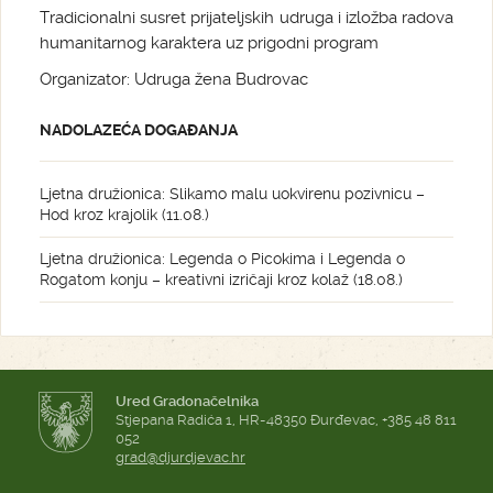
Tradicionalni susret prijateljskih udruga i izložba radova
humanitarnog karaktera uz prigodni program
Organizator: Udruga žena Budrovac
NADOLAZEĆA DOGAĐANJA
Ljetna družionica: Slikamo malu uokvirenu pozivnicu –
Hod kroz krajolik (11.08.)
Ljetna družionica: Legenda o Picokima i Legenda o
Rogatom konju – kreativni izričaji kroz kolaž (18.08.)
Ured Gradonačelnika
Stjepana Radića 1, HR-48350 Đurđevac, +385 48 811
052
grad@djurdjevac.hr