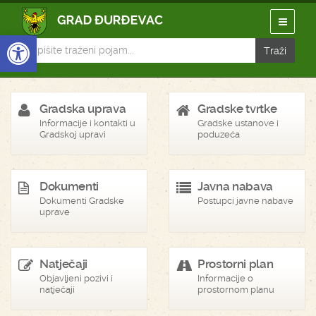
Open toolbar
Gradska uprava
Gradske tvrtke
Informacije i kontakti u
Gradske ustanove i
Gradskoj upravi
poduzeća
Dokumenti
Javna nabava
Dokumenti Gradske
Postupci javne nabave
uprave
Natječaji
Prostorni plan
Objavljeni pozivi i
Informacije o
natječaji
prostornom planu