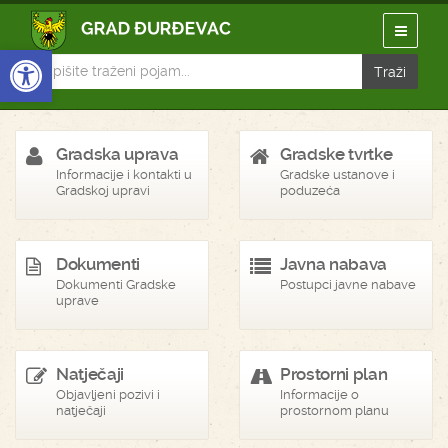
Open toolbar
Gradska uprava
Gradske tvrtke
Informacije i kontakti u
Gradske ustanove i
Gradskoj upravi
poduzeća
Dokumenti
Javna nabava
Dokumenti Gradske
Postupci javne nabave
uprave
Natječaji
Prostorni plan
Objavljeni pozivi i
Informacije o
natječaji
prostornom planu