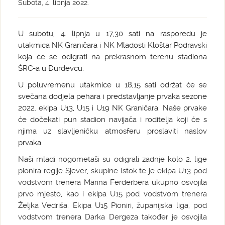
Subota, 4. lipnja 2022.
U subotu, 4. lipnja u 17,30 sati na rasporedu je
utakmica NK Graničara i NK Mladosti Kloštar Podravski
koja će se odigrati na prekrasnom terenu stadiona
ŠRC-a u Đurđevcu.
U poluvremenu utakmice u 18,15 sati održat će se
svečana dodjela pehara i predstavljanje prvaka sezone
2022. ekipa U13, U15 i U19 NK Graničara. Naše prvake
će dočekati pun stadion navijača i roditelja koji će s
njima uz slavljeničku atmosferu proslaviti naslov
prvaka.
Naši mladi nogometaši su odigrali zadnje kolo 2. lige
pionira regije Sjever, skupine Istok te je ekipa U13 pod
vodstvom trenera Marina Ferderbera ukupno osvojila
prvo mjesto, kao i ekipa U15 pod vodstvom trenera
Željka Vedriša. Ekipa U15 Pioniri, županijska liga, pod
vodstvom trenera Darka Dergeza također je osvojila