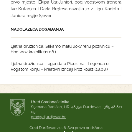
prvo mjesto. Ekipa U19Juniori, pod vodstvom trenera
Ive Kutanjca i Daria Brglesa osvojila je 2. ligu Kadeta i
Juniora regije Sjever.
NADOLAZEĆA DOGAĐANJA
Ljetna družionica: Slikamo malu uokvirenu pozivnicu –
Hod kroz krajolik (11.08.)
Ljetna družionica: Legenda o Picokima i Legenda o
Rogatom konju – kreativni izričaji kroz kolaž (18.08.)
Ured Gradonačelnika
Stjepana Radića 1, HR-48350 Đurđevac, +385 48 811
052
grad@djurdjevac.hr
Grad Đurđevac 2026. Sva prava pridržana