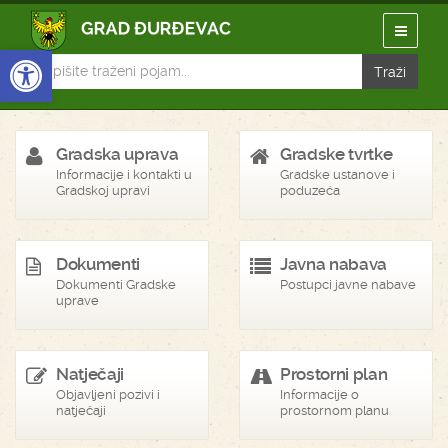
Open toolbar
Gradska uprava
Gradske tvrtke
Informacije i kontakti u
Gradske ustanove i
Gradskoj upravi
poduzeća
Dokumenti
Javna nabava
Dokumenti Gradske
Postupci javne nabave
uprave
Natječaji
Prostorni plan
Objavljeni pozivi i
Informacije o
natječaji
prostornom planu