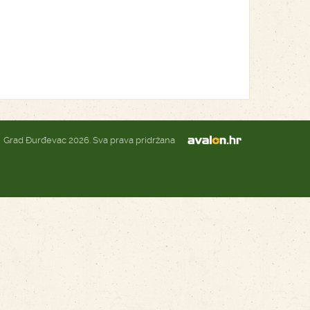
Grad Đurđevac 2026. Sva prava pridržana