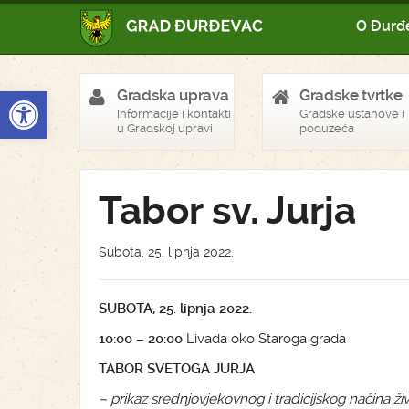
O Đurđ
Open toolbar
Gradska uprava
Gradske tvrtke
Informacije i kontakti
Gradske ustanove i
u Gradskoj upravi
poduzeća
Tabor sv. Jurja
Subota, 25. lipnja 2022.
SUBOTA, 25. lipnja 2022.
10:00 – 20:00
Livada oko Staroga grada
TABOR SVETOGA JURJA
– prikaz srednjovjekovnog i tradicijskog načina živ