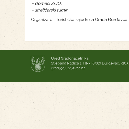
– domaći ZOO;
– streličarski turnir
Organizator: Turistička zajednica Grada Đurđevca,
Ured Gradonačelnika
Stjepana Radića 1, HR-48350 Đurđevac, +385
grad@djurdjevac.hr