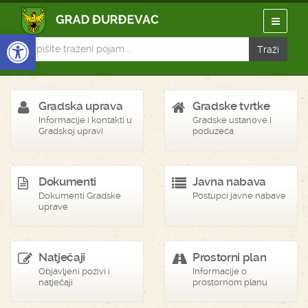
Open toolbar
Gradska uprava
Gradske tvrtke
Informacije i kontakti u
Gradske ustanove i
Gradskoj upravi
poduzeća
Dokumenti
Javna nabava
Dokumenti Gradske
Postupci javne nabave
uprave
Natječaji
Prostorni plan
Objavljeni pozivi i
Informacije o
natječaji
prostornom planu