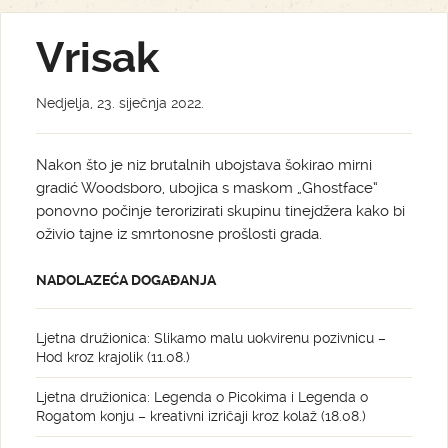
Vrisak
Nedjelja, 23. siječnja 2022.
Nakon što je niz brutalnih ubojstava šokirao mirni
gradić Woodsboro, ubojica s maskom „Ghostface“
ponovno počinje terorizirati skupinu tinejdžera kako bi
oživio tajne iz smrtonosne prošlosti grada.
NADOLAZEĆA DOGAĐANJA
Ljetna družionica: Slikamo malu uokvirenu pozivnicu –
Hod kroz krajolik (11.08.)
Ljetna družionica: Legenda o Picokima i Legenda o
Rogatom konju – kreativni izričaji kroz kolaž (18.08.)