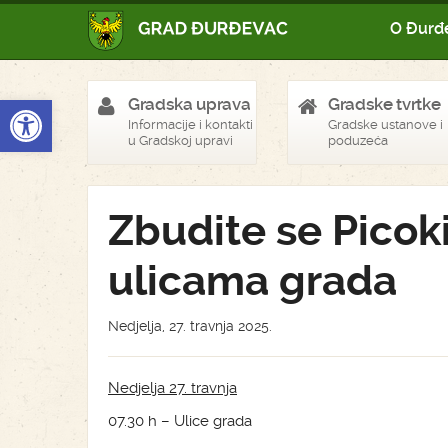
O Đurđ
Open toolbar
Gradska uprava
Gradske tvrtke
Informacije i kontakti
Gradske ustanove i
u Gradskoj upravi
poduzeća
Zbudite se Picok
ulicama grada
Nedjelja, 27. travnja 2025.
Nedjelja 27. travnja
07.30 h – Ulice grada