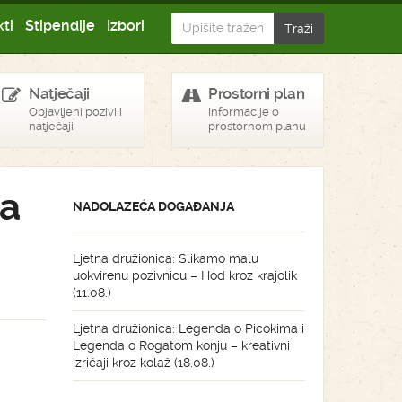
ti
Stipendije
Izbori
Natječaji
Prostorni plan
Objavljeni pozivi i
Informacije o
natječaji
prostornom planu
ca
NADOLAZEĆA DOGAĐANJA
Ljetna družionica: Slikamo malu
uokvirenu pozivnicu – Hod kroz krajolik
(11.08.)
Ljetna družionica: Legenda o Picokima i
Legenda o Rogatom konju – kreativni
izričaji kroz kolaž (18.08.)