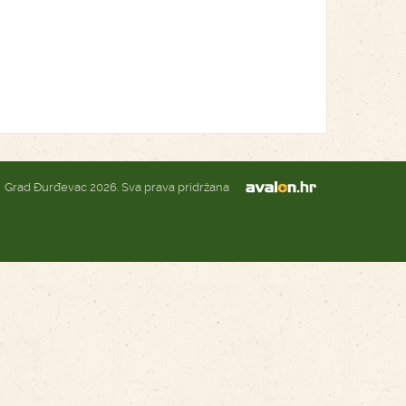
Grad Đurđevac 2026. Sva prava pridržana