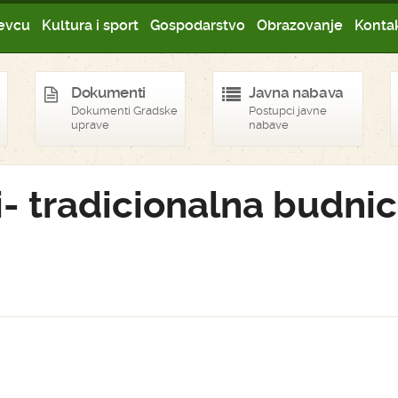
evcu
Kultura i sport
Gospodarstvo
Obrazovanje
Kontak
Dokumenti
Javna nabava
Dokumenti Gradske
Postupci javne
uprave
nabave
i- tradicionalna budni