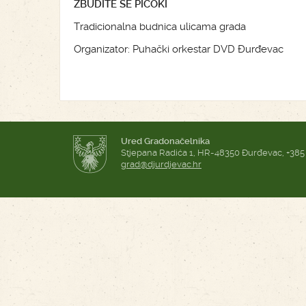
ZBUDITE SE PICOKI
Tradicionalna budnica ulicama grada
Organizator: Puhački orkestar DVD Đurđevac
Ured Gradonačelnika
Stjepana Radića 1, HR-48350 Đurđevac, +385
grad@djurdjevac.hr