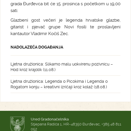
grada Đurđevca bit će 15. prosinca s početkom u 19,00
sati.
Glazbeni gost večeri je legenda hrvatske glazbe,
gitarist i pjevač grupe Novi fosili te proslavljeni
kantautor Vladimir Kočiš Zec.
NADOLAZEĆA DOGAĐANJA
Ljetna družionica: Slikamo malu uokvirenu pozivnicu –
Hod kroz krajolik (11.08.)
Ljetna družionica: Legenda o Picokima i Legenda o
Rogatom konju – kreativni izričaji kroz kolaž (18.08.)
Ured Gradonačelnika
Stjepana Radića 1, HR-48350 Đurđevac, +385 48 811
052