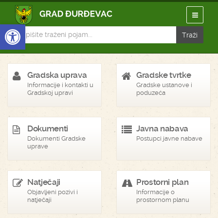
Open toolbar
Gradska uprava
Gradske tvrtke
Informacije i kontakti u
Gradske ustanove i
Gradskoj upravi
poduzeća
Dokumenti
Javna nabava
Dokumenti Gradske
Postupci javne nabave
uprave
Natječaji
Prostorni plan
Objavljeni pozivi i
Informacije o
natječaji
prostornom planu