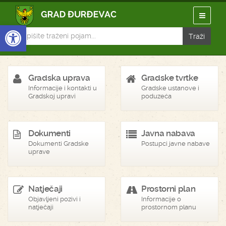
Open toolbar
Gradska uprava
Gradske tvrtke
Informacije i kontakti u
Gradske ustanove i
Gradskoj upravi
poduzeća
Dokumenti
Javna nabava
Dokumenti Gradske
Postupci javne nabave
uprave
Natječaji
Prostorni plan
Objavljeni pozivi i
Informacije o
natječaji
prostornom planu