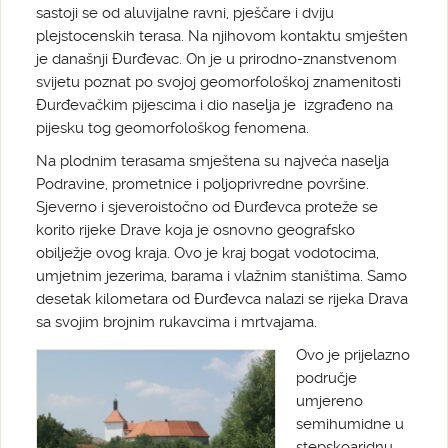
sastoji se od aluvijalne ravni, pješčare i dviju
plejstocenskih terasa. Na njihovom kontaktu smješten
je današnji Đurđevac. On je u prirodno-znanstvenom
svijetu poznat po svojoj geomorfološkoj znamenitosti
Đurđevačkim pijescima i dio naselja je izgrađeno na
pijesku tog geomorfološkog fenomena.
Na plodnim terasama smještena su najveća naselja
Podravine, prometnice i poljoprivredne površine.
Sjeverno i sjeveroistočno od Đurđevca proteže se
korito rijeke Drave koja je osnovno geografsko
obilježje ovog kraja. Ovo je kraj bogat vodotocima,
umjetnim jezerima, barama i vlažnim staništima. Samo
desetak kilometara od Đurđevca nalazi se rijeka Drava
sa svojim brojnim rukavcima i mrtvajama.
Ovo je prijelazno
područje
umjereno
semihumidne u
stepskoaridnu