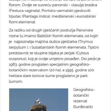
florom. Ovdje se susreću panonski - vlasulja bradica
(Festuca vaginata), Pontsko-sarmatski-pjeskoviti
trputac (Plantago indica), mediteranski i eurosibirski
florni elemenat.
Za razliku od drugih pješčanih područja Panonske
nizine tu imamo Baltičkih flornih elemenata, od kojih
je najpoznatija majčina dušica pješčarka (Thymus
serpyllum ), i Subatlantskih flornih elemenata. Tipični
predstavnik te skupine biljaka je zečjak (Cytisus
scoporius), koji je ovdje umjetno posađen. Dio peski je
1963. godine proglašen specijalnim geografsko-
botaničkim rezervatom (20 ha), a 1995. godine 100
hektara stare borove šume proglašeno je park
šumom.
Geografsko-
botanički
rezervat
Đurđevački