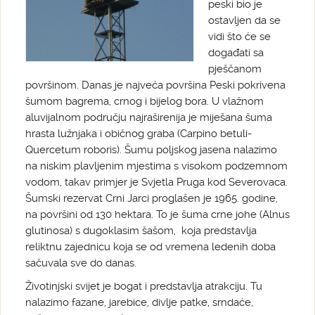
peski bio je
ostavljen da se
vidi što će se
događati sa
pješčanom
površinom. Danas je najveća površina Peski pokrivena
šumom bagrema, crnog i bijelog bora. U vlažnom
aluvijalnom području najraširenija je miješana šuma
hrasta lužnjaka i običnog graba (Carpino betuli-
Quercetum roboris). Šumu poljskog jasena nalazimo
na niskim plavljenim mjestima s visokom podzemnom
vodom, takav primjer je Svjetla Pruga kod Severovaca.
Šumski rezervat Crni Jarci proglašen je 1965. godine,
na površini od 130 hektara. To je šuma crne johe (Alnus
glutinosa) s dugoklasim šašom, koja predstavlja
reliktnu zajednicu koja se od vremena ledenih doba
sačuvala sve do danas.
Životinjski svijet je bogat i predstavlja atrakciju. Tu
nalazimo fazane, jarebice, divlje patke, srndaće,