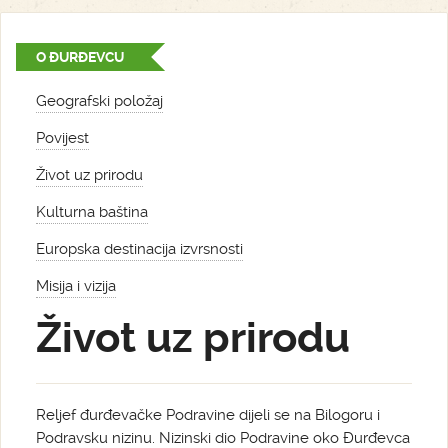
O ĐURĐEVCU
Geografski položaj
Povijest
Život uz prirodu
Kulturna baština
Europska destinacija izvrsnosti
Misija i vizija
Život uz prirodu
Reljef đurđevačke Podravine dijeli se na Bilogoru i
Podravsku nizinu. Nizinski dio Podravine oko Đurđevca