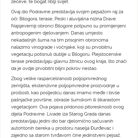
zečeve, te bogat riblji svijet.
Ovaj dio Podravine predstavlja svojim pejsažom raj za
oči: Bilogora, terase, Peski i aluvijalna nizina Drave.
Najsjeverniji obronci Bilogore potpuno su promijenjeni
antropogenim djelovanjem. Danas umjesto
nekadašnjih šuma na tim prisojnim obroncima
nalazimo vinograde i voćnjake, koji su prvobitnu
vegetaciju potisnuli dublje u Bilogoru. Plejstocenske
terase predstavljaju glavnu žitnicu ovog kraja, što znači
da je ovdje prvobitni biljni pokrov nestao.
Zbog velike rasparceliranosti poljoprivrednog
zemljišta, ekstenzivne poljoprivredne proizvodnje u
prošlosti, kao posljedicu danas imamo međe i bivše
pašnjačke površine, obrasle šumskom ili šikarastom
vegetacijom. Ova pojava pridonosi pitoresknosti ovog
dijela Podravine. Livade iza Starog Grada danas
predstavljaju jedini dio bar djelomično sačuvanih
autohtonih bereka u prostoru naselja Đurđevac i
zajedno sa starom tvrđavom čine jedinstveni pejsaž.