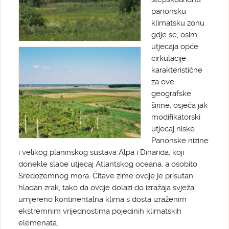
panonsku
klimatsku zonu
gdje se, osim
utjecaja opće
cirkulacije
karakteristične
za ove
geografske
širine, osjeća jak
modifikatorski
utjecaj niske
Panonske nizine
i velikog planinskog sustava Alpa i Dinarida, koji
donekle slabe utjecaj Atlantskog oceana, a osobito
Sredozemnog mora. Čitave zime ovdje je prisutan
hladan zrak, tako da ovdje dolazi do izražaja svježa
umjereno kontinentalna klima s dosta izraženim
ekstremnim vrijednostima pojedinih klimatskih
elemenata.