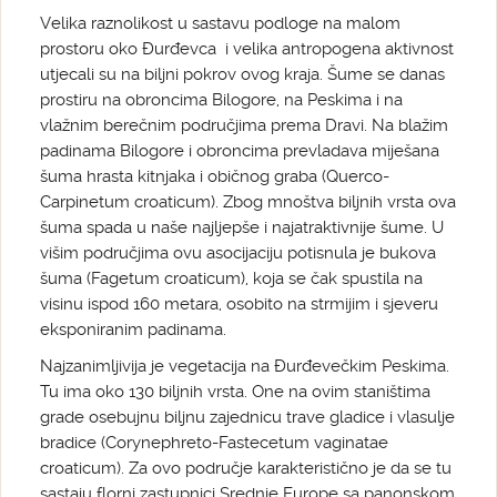
Velika raznolikost u sastavu podloge na malom
prostoru oko Đurđevca i velika antropogena aktivnost
utjecali su na biljni pokrov ovog kraja. Šume se danas
prostiru na obroncima Bilogore, na Peskima i na
vlažnim berečnim područjima prema Dravi. Na blažim
padinama Bilogore i obroncima prevladava miješana
šuma hrasta kitnjaka i običnog graba (Querco-
Carpinetum croaticum). Zbog mnoštva biljnih vrsta ova
šuma spada u naše najljepše i najatraktivnije šume. U
višim područjima ovu asocijaciju potisnula je bukova
šuma (Fagetum croaticum), koja se čak spustila na
visinu ispod 160 metara, osobito na strmijim i sjeveru
eksponiranim padinama.
Najzanimljivija je vegetacija na Đurđevečkim Peskima.
Tu ima oko 130 biljnih vrsta. One na ovim staništima
grade osebujnu biljnu zajednicu trave gladice i vlasulje
bradice (Corynephreto-Fastecetum vaginatae
croaticum). Za ovo područje karakteristično je da se tu
sastaju florni zastupnici Srednje Europe sa panonskom