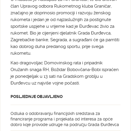
član Upravog odbora Rukometnog kluba Graničar,
značajno je doprinosio promociji i razvoju ženskog
rukometa i jedan je od najzaslužnijih za postignute
sportske uspjehe u vrijeme kad je Đurđevac živio za
rukomet. Bio je cijenjeni djelatnik Grada Đurđevca,
Zagrebačke banke, Segrada, a sugrađani će ga pamtiti
kao dobrog duha predanog sportu, prije svega
rukometu.
Kao dragovoljac Domovinskog rata i pripadnik
Oružanih snaga RH, Božidar Bobovčana-Bobi ispraćen
je ponedjeljak u 13 sati na Gradskom groblju u
Đurđevcu uz najviše vojne počasti.
POSLJEDNJE OBJAVLJENO
Odluka o odobravanju financijskih sredstava za
financiranje programa i projekata od interesa za opće
dobro koje provode udruge na području Grada Đurđevca