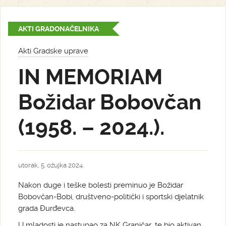
AKTI GRADONAČELNIKA
Akti Gradske uprave
IN MEMORIAM
Božidar Bobovčan
(1958. – 2024.).
utorak, 5. ožujka 2024.
Nakon duge i teške bolesti preminuo je Božidar
Bobovčan-Bobi, društveno-politički i sportski djelatnik
grada Đurđevca.
U mladosti je nastupao za NK Graničar, te bio aktivan