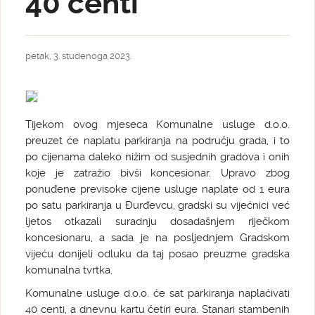
40 centi
petak, 3. studenoga 2023.
Tijekom ovog mjeseca Komunalne usluge d.o.o.
preuzet će naplatu parkiranja na području grada, i to
po cijenama daleko nižim od susjednih gradova i onih
koje je zatražio bivši koncesionar. Upravo zbog
ponuđene previsoke cijene usluge naplate od 1 eura
po satu parkiranja u Đurđevcu, gradski su vijećnici već
ljetos otkazali suradnju dosadašnjem riječkom
koncesionaru, a sada je na posljednjem Gradskom
vijeću donijeli odluku da taj posao preuzme gradska
komunalna tvrtka.
Komunalne usluge d.o.o. će sat parkiranja naplaćivati
40 centi, a dnevnu kartu četiri eura. Stanari stambenih