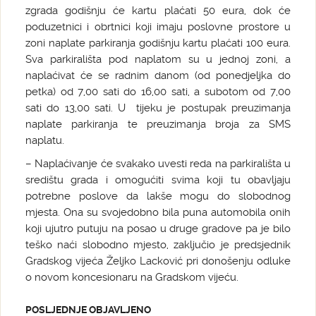
zgrada godišnju će kartu plaćati 50 eura, dok će
poduzetnici i obrtnici koji imaju poslovne prostore u
zoni naplate parkiranja godišnju kartu plaćati 100 eura.
Sva parkirališta pod naplatom su u jednoj zoni, a
naplaćivat će se radnim danom (od ponedjeljka do
petka) od 7,00 sati do 16,00 sati, a subotom od 7,00
sati do 13,00 sati. U tijeku je postupak preuzimanja
naplate parkiranja te preuzimanja broja za SMS
naplatu.
– Naplaćivanje će svakako uvesti reda na parkirališta u
središtu grada i omogućiti svima koji tu obavljaju
potrebne poslove da lakše mogu do slobodnog
mjesta. Ona su svojedobno bila puna automobila onih
koji ujutro putuju na posao u druge gradove pa je bilo
teško naći slobodno mjesto, zaključio je predsjednik
Gradskog vijeća Željko Lacković pri donošenju odluke
o novom koncesionaru na Gradskom vijeću.
POSLJEDNJE OBJAVLJENO