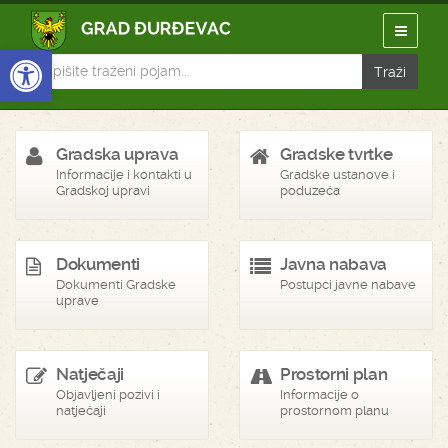
Open toolbar
Gradska uprava
Gradske tvrtke
Informacije i kontakti u
Gradske ustanove i
Gradskoj upravi
poduzeća
Dokumenti
Javna nabava
Dokumenti Gradske
Postupci javne nabave
uprave
Natječaji
Prostorni plan
Objavljeni pozivi i
Informacije o
natječaji
prostornom planu