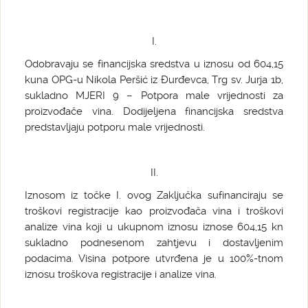
I.
Odobravaju se financijska sredstva u iznosu od 604,15
kuna OPG-u Nikola Peršić iz Đurđevca, Trg sv. Jurja 1b,
sukladno MJERI 9 – Potpora male vrijednosti za
proizvođače vina. Dodijeljena financijska sredstva
predstavljaju potporu male vrijednosti.
II.
Iznosom iz točke I. ovog Zaključka sufinanciraju se
troškovi registracije kao proizvođača vina i troškovi
analize vina koji u ukupnom iznosu iznose 604,15 kn
sukladno podnesenom zahtjevu i dostavljenim
podacima. Visina potpore utvrđena je u 100%-tnom
iznosu troškova registracije i analize vina.