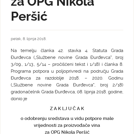
za OPG Nikola
Peršić
petak, 8. lipnja 2018.
Na temelju članka 42. stavka 4. Statuta Grada
Đurđevca („Službene novine Grada Đurđevca“, broj
3/09., 1/13., 5/14 – pročišćeni tekst i 1/18) i članka 8.
Programa potpora u poljoprivredi na području Grada
Đurđevca za razdoblje 2018. – 2020. Godinu
(„Službene novine Grada Đurđevca“, broj 2/18)
gradonačelnik Grada Đurđevca, 08. lipnja 2018. godine,
donio je
Z A K LJ U Č A K
o odobrenju sredstava u vidu potpore male
vrijednosti za proizvođače vina
za OPG Nikola Peršić