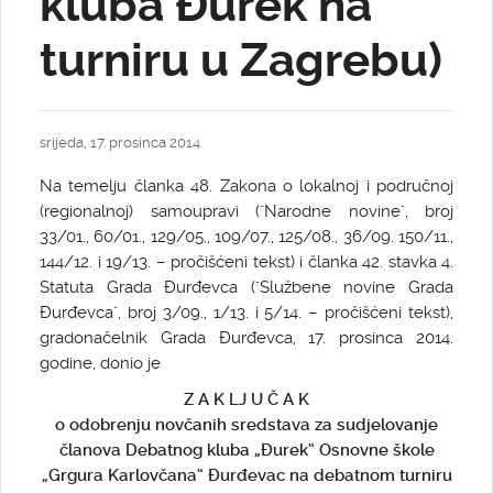
kluba Đurek na
turniru u Zagrebu)
srijeda, 17. prosinca 2014.
Na temelju članka 48. Zakona o lokalnoj i područnoj
(regionalnoj) samoupravi ("Narodne novine", broj
33/01., 60/01., 129/05., 109/07., 125/08., 36/09. 150/11.,
144/12. i 19/13. – pročišćeni tekst) i članka 42. stavka 4.
Statuta Grada Đurđevca ("Službene novine Grada
Đurđevca", broj 3/09., 1/13. i 5/14. – pročišćeni tekst),
gradonačelnik Grada Đurđevca, 17. prosinca 2014.
godine, donio je
Z A K LJ U Č A K
o odobrenju novčanih sredstava za sudjelovanje
članova Debatnog kluba „Đurek“ Osnovne škole
„Grgura Karlovčana“ Đurđevac na debatnom turniru