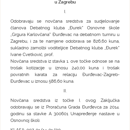
u Zagrebu
I.
Odobravaju se novčana sredstva za sudjelovanje
članova Debatnog kluba „Đurek“ Osnovne škole
„Grgura Karlovčana“ Đurđevac na debatnom turniru u
Zagrebu, i za te namjene odobrava se 826,60 kuna,
sukladno zamolbi voditeljice Debatnog kluba „Đurek“
Ivane Cvetković, prof..
Novčana sredstva iz stavka 1. ove točke odnose se na
trošak kotizacije u iznosu 240,00 kuna i trošak
povratnih karata za relaciju Đurđevac-Zagreb-
Đurđevac u iznosu 586,60 kuna.
II.
Novčana sredstva iz točke I. ovog Zaključka
odobravaju se iz Proračuna Grada Đurđevca za 2014.
godinu sa stavke A 300601 Unapređenje nastave u
Osnovnoj školi.