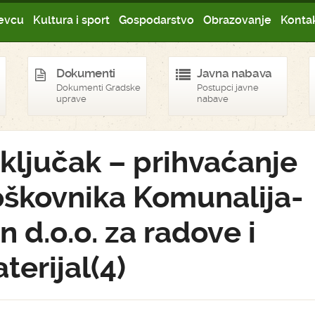
evcu
Kultura i sport
Gospodarstvo
Obrazovanje
Kontak
Dokumenti
Javna nabava
Dokumenti Gradske
Postupci javne
uprave
nabave
ključak – prihvaćanje
oškovnika Komunalija-
in d.o.o. za radove i
terijal(4)