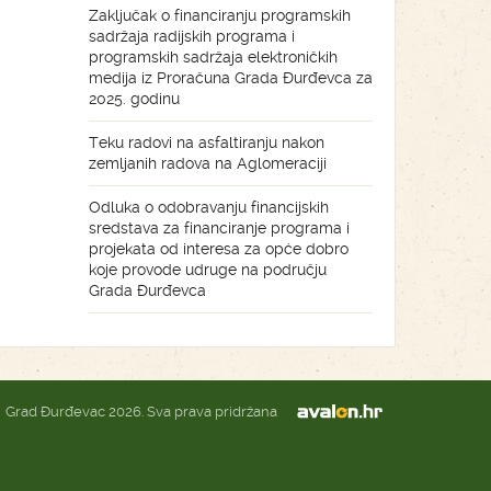
Zaključak o financiranju programskih
sadržaja radijskih programa i
programskih sadržaja elektroničkih
medija iz Proračuna Grada Đurđevca za
2025. godinu
Teku radovi na asfaltiranju nakon
zemljanih radova na Aglomeraciji
Odluka o odobravanju financijskih
sredstava za financiranje programa i
projekata od interesa za opće dobro
koje provode udruge na području
Grada Đurđevca
Grad Đurđevac 2026. Sva prava pridržana