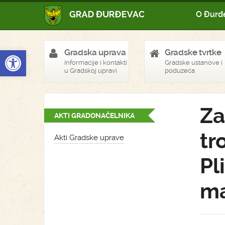
O Đurđ
Open toolbar
Gradska uprava
Gradske tvrtke
Informacije i kontakti
Gradske ustanove i
u Gradskoj upravi
poduzeća
Za
AKTI GRADONAČELNIKA
tr
Akti Gradske uprave
Pl
ma