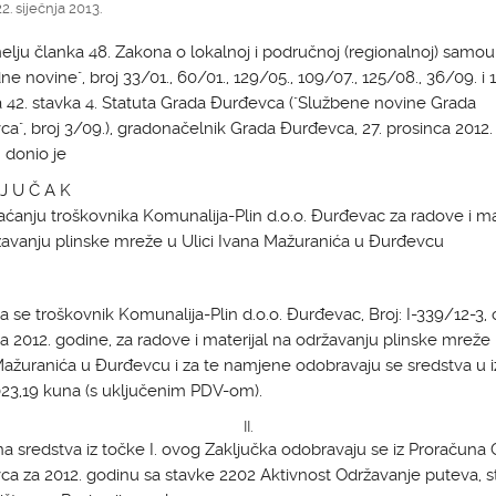
2. siječnja 2013.
lju članka 48. Zakona o lokalnoj i područnoj (regionalnoj) samou
ne novine", broj 33/01., 60/01., 129/05., 109/07., 125/08., 36/09. i 1
a 42. stavka 4. Statuta Grada Đurđevca ("Službene novine Grada
a", broj 3/09.), gradonačelnik Grada Đurđevca, 27. prosinca 2012.
 donio je
J U Č A K
aćanju troškovnika Komunalija-Plin d.o.o. Đurđevac za radove i mat
avanju plinske mreže u Ulici Ivana Mažuranića u Đurđevcu
a se troškovnik Komunalija-Plin d.o.o. Đurđevac, Broj: I-339/12-3, 
a 2012. godine, za radove i materijal na održavanju plinske mreže 
ažuranića u Đurđevcu i za te namjene odobravaju se sredstva u 
23,19 kuna (s uključenim PDV-om).
II.
 sredstva iz točke I. ovog Zaključka odobravaju se iz Proračuna
a za 2012. godinu sa stavke 2202 Aktivnost Održavanje puteva, st