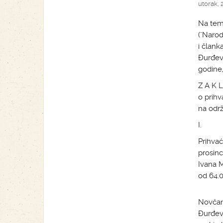
utorak, 2
Na teme
("Narod
i člank
Đurđevc
godine,
Z A K L
o prihv
na održ
I.
Prihvać
prosinc
Ivana M
od 64.0
Novčana
Đurđevc