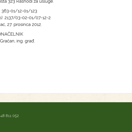
lišta 323 Rashodi za usluge.
 363-01/12-01/123
: 2137/03-02-01/07-12-2
c, 27. prosinca 2012.
NAČELNIK
Gračan, ing. građ.
 48 811 052