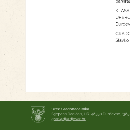
parkira
KLASA:
URBROJ
Đurđeva
GRADO
Slavko 
Ured Gradonačelnika
Stjepana Radića 1, HR-48350 Đurđevac, +385
grad@djurdjevac.hr