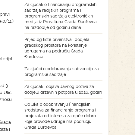
Zaključak o financiranju programskih
sadržaja radijskih programa i
pravi
programskih sadržaja elektroničkih
50/11.)
medija iz Proračuna Grada Đurđevca
na razdoblje od godinu dana
Prijedlog liste prvenstva- dodjela
gradskog prostora na korištenje
udrugama na području Grada
Đurđevca
erijal
Zaključci o odobravanju subvencija za
programske sadržaje
od 3.
Zaključak- objava Javnog poziva za
u Ulici
dodjelu državnih potpora u 2026. godini
iznosu
Odluka o odobravanju financijskih
sredstava za financiranje programa i
projekata od interesa za opće dobro
koje provode udruge ma području
 Grada
Grada Đurđevca
aza i