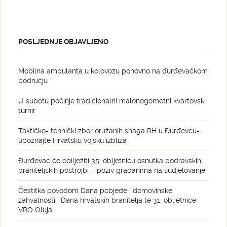
POSLJEDNJE OBJAVLJENO
Mobilna ambulanta u kolovozu ponovno na đurđevačkom
području
U subotu počinje tradicionalni malonogometni kvartovski
turnir
Taktičko- tehnički zbor oružanih snaga RH u Đurđevcu-
upoznajte Hrvatsku vojsku izbliza
Đurđevac će obilježiti 35. obljetnicu osnutka podravskih
braniteljskih postrojbi – poziv građanima na sudjelovanje
Čestitka povodom Dana pobjede i domovinske
zahvalnosti i Dana hrvatskih branitelja te 31. obljetnice
VRO Oluja