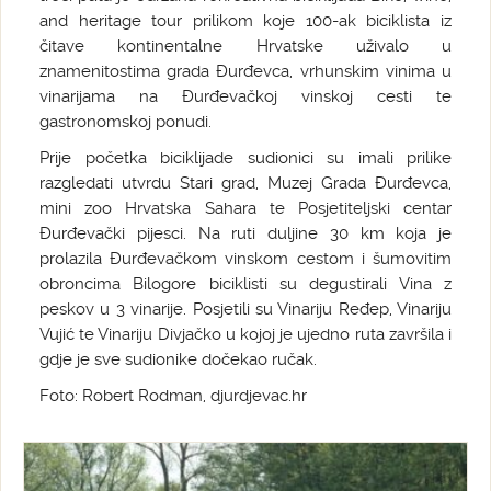
and heritage tour prilikom koje 100-ak biciklista iz
čitave kontinentalne Hrvatske uživalo u
znamenitostima grada Đurđevca, vrhunskim vinima u
vinarijama na Đurđevačkoj vinskoj cesti te
gastronomskoj ponudi.
Prije početka biciklijade sudionici su imali prilike
razgledati utvrdu Stari grad, Muzej Grada Đurđevca,
mini zoo Hrvatska Sahara te Posjetiteljski centar
Đurđevački pijesci. Na ruti duljine 30 km koja je
prolazila Đurđevačkom vinskom cestom i šumovitim
obroncima Bilogore biciklisti su degustirali Vina z
peskov u 3 vinarije. Posjetili su Vinariju Ređep, Vinariju
Vujić te Vinariju Divjačko u kojoj je ujedno ruta završila i
gdje je sve sudionike dočekao ručak.
Foto: Robert Rodman, djurdjevac.hr