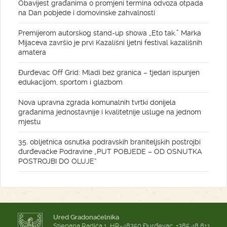
Obavijest građanima o promjeni termina odvoza otpada
na Dan pobjede i domovinske zahvalnosti
Premijerom autorskog stand-up showa „Eto tak.” Marka
Mijaceva završio je prvi Kazališni ljetni festival kazališnih
amatera
Đurđevac Off Grid: Mladi bez granica – tjedan ispunjen
edukacijom, sportom i glazbom
Nova upravna zgrada komunalnih tvrtki donijela
građanima jednostavnije i kvalitetnije usluge na jednom
mjestu
35. obljetnica osnutka podravskih braniteljskih postrojbi
đurđevačke Podravine „PUT POBJEDE – OD OSNUTKA
POSTROJBI DO OLUJE“
Ured Gradonačelnika
Stjepana Radića 1, HR-48350 Đurđevac, +385 48 811