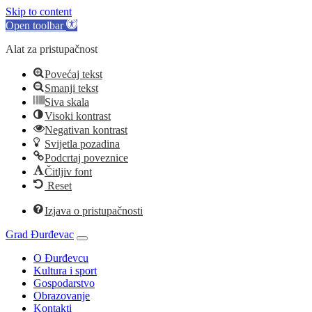
Skip to content
Open toolbar
Alat za pristupačnost
Povećaj tekst
Smanji tekst
Siva skala
Visoki kontrast
Negativan kontrast
Svijetla pozadina
Podcrtaj poveznice
Čitljiv font
Reset
Izjava o pristupačnosti
Grad Đurđevac
O Đurđevcu
Kultura i sport
Gospodarstvo
Obrazovanje
Kontakti