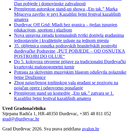
Dan pobjede i domovinske zahvalnosti
Premijerom autorskog stand-up showa „Eto tak.” Marka
Mijaceva završio je prvi Kazališni ljetni festival kazališnih
amatera
Đurđevac Off Grid: Mladi bez granica – tjedan ispunjen
edukacijom, sportom i glazbom
Nova upravna zgrada komunalnih tvrtki donijela građanima
jednostavnije i kvalitetnije usluge na jednom mjestu
35. obljetnica osnutka podravskih braniteljskih postrojbi
đurđevačke Podravine „PUT POBJEDE – OD OSNUTKA
POSTROJBI DO OLUJE“
Do 5. kolovoza otvorene prijave za tradicionalni Đurđevački
kvartovski malonogometni turnir
Potraga za skrivenim muzejskim blagom oduševila polaznike
ljetne Družionice
Zbog najavljenog toplinskog vala građani se pozivaju na
pojačan oprez i odgovorno ponašanje
Premijerom stand up komedije „Eto tak.” zatvara se 1.
Kazališni ljetni festival kazališnih amatera
Ured Gradonačelnika
Stjepana Radića 1, HR-48350 Đurđevac, +385 48 811 052
grad@djurdjevac.hr
Grad Đurđevac 2026. Sva prava pridržana
avalon.hr