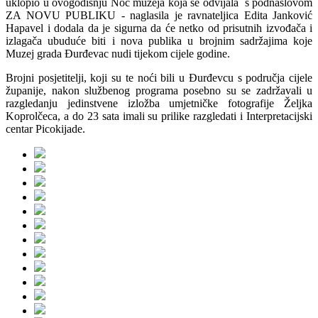
uklopio u ovogodišnju Noć muzeja koja se odvijala s podnaslovom
ZA NOVU PUBLIKU - naglasila je ravnateljica Edita Janković
Hapavel i dodala da je sigurna da će netko od prisutnih izvođača i
izlagača ubuduće biti i nova publika u brojnim sadržajima koje
Muzej grada Đurđevac nudi tijekom cijele godine.
Brojni posjetitelji, koji su te noći bili u Đurđevcu s područja cijele
županije, nakon službenog programa posebno su se zadržavali u
razgledanju jedinstvene izložba umjetničke fotografije Željka
Koprolčeca, a do 23 sata imali su prilike razgledati i Interpretacijski
centar Picokijade.