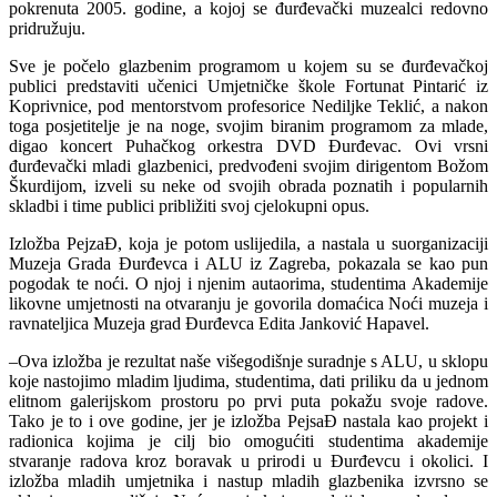
pokrenuta 2005. godine, a kojoj se đurđevački muzealci redovno
pridružuju.
Sve je počelo glazbenim programom u kojem su se đurđevačkoj
publici predstaviti učenici Umjetničke škole Fortunat Pintarić iz
Koprivnice, pod mentorstvom profesorice Nediljke Teklić, a nakon
toga posjetitelje je na noge, svojim biranim programom za mlade,
digao koncert Puhačkog orkestra DVD Đurđevac. Ovi vrsni
đurđevački mladi glazbenici, predvođeni svojim dirigentom Božom
Škurdijom, izveli su neke od svojih obrada poznatih i popularnih
skladbi i time publici približiti svoj cjelokupni opus.
Izložba PejzaĐ, koja je potom uslijedila, a nastala u suorganizaciji
Muzeja Grada Đurđevca i ALU iz Zagreba, pokazala se kao pun
pogodak te noći. O njoj i njenim autaorima, studentima Akademije
likovne umjetnosti na otvaranju je govorila domaćica Noći muzeja i
ravnateljica Muzeja grad Đurđevca Edita Janković Hapavel.
–Ova izložba je rezultat naše višegodišnje suradnje s ALU, u sklopu
koje nastojimo mladim ljudima, studentima, dati priliku da u jednom
elitnom galerijskom prostoru po prvi puta pokažu svoje radove.
Tako je to i ove godine, jer je izložba PejsaĐ nastala kao projekt i
radionica kojima je cilj bio omogućiti studentima akademije
stvaranje radova kroz boravak u prirodi u Đurđevcu i okolici. I
izložba mladih umjetnika i nastup mladih glazbenika izvrsno se