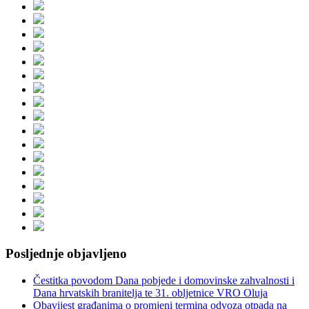
Posljednje objavljeno
Čestitka povodom Dana pobjede i domovinske zahvalnosti i
Dana hrvatskih branitelja te 31. obljetnice VRO Oluja
Obavijest građanima o promjeni termina odvoza otpada na