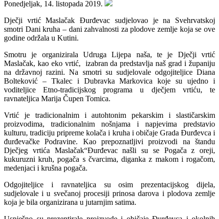
Ponedjeljak, 14. listopada 2019.
Dječji vrtić Maslačak Đurđevac sudjelovao je na Svehrvatskoj
smotri Dani kruha – dani zahvalnosti za plodove zemlje koja se ove
godine održala u Kutini.
Smotru je organizirala Udruga Lijepa naša, te je Dječji vrtić
Maslačak, kao eko vrtić, izabran da predstavlja naš grad i županiju
na državnoj razini. Na smotri su sudjelovale odgojiteljice Diana
Bolteković – Tkalec i Dubravka Markovica koje su ujedno i
voditeljice Etno-tradicijskog programa u dječjem vrtiću, te
ravnateljica Marija Čupen Tomica.
Vrtić je tradicionalnim i autohtonim pekarskim i slastičarskim
proizvodima, tradicionalnim nošnjama i napjevima predstavio
kulturu, tradiciju pripreme kolača i kruha i običaje Grada Đurđevca i
đurđevačke Podravine. Kao prepoznatljivi proizvodi na štandu
Dječjeg vrtića Maslačak“Đurđevac našli su se Pogača z oreji,
kukuruzni kruh, pogača s čvarcima, diganka z makom i rogačom,
medenjaci i krušna pogača.
Odgojiteljice i ravnateljica su osim prezentacijskog dijela,
sudjelovale i u svečanoj procesiji prinosa darova i plodova zemlje
koja je bila organizirana u jutarnjim satima.
Uspješno su prezentirale proizvode i običaje Đurđevca i okolnih