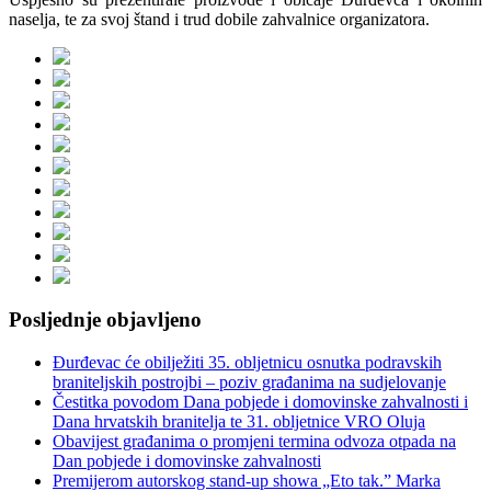
naselja, te za svoj štand i trud dobile zahvalnice organizatora.
Posljednje objavljeno
Đurđevac će obilježiti 35. obljetnicu osnutka podravskih
braniteljskih postrojbi – poziv građanima na sudjelovanje
Čestitka povodom Dana pobjede i domovinske zahvalnosti i
Dana hrvatskih branitelja te 31. obljetnice VRO Oluja
Obavijest građanima o promjeni termina odvoza otpada na
Dan pobjede i domovinske zahvalnosti
Premijerom autorskog stand-up showa „Eto tak.” Marka