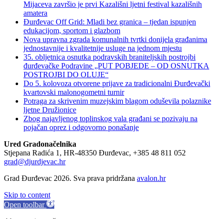
Mijaceva završio je prvi Kazališni ljetni festival kazališnih
amatera
Đurđevac Off Grid: Mladi bez granica – tjedan ispunjen
edukacijom, sportom i glazbom
Nova upravna zgrada komunalnih tvrtki donijela građanima
jednostavnije i kvalitetnije usluge na jednom mjestu
35. obljetnica osnutka podravskih braniteljskih postrojbi
đurđevačke Podravine „PUT POBJEDE – OD OSNUTKA
POSTROJBI DO OLUJE“
Do 5. kolovoza otvorene prijave za tradicionalni Đurđevački
kvartovski malonogometni turnir
Potraga za skrivenim muzejskim blagom oduševila polaznike
ljetne Družionice
Zbog najavljenog toplinskog vala građani se pozivaju na
pojačan oprez i odgovorno ponašanje
Ured Gradonačelnika
Stjepana Radića 1, HR-48350 Đurđevac, +385 48 811 052
grad@djurdjevac.hr
Grad Đurđevac 2026. Sva prava pridržana
avalon.hr
Skip to content
Open toolbar