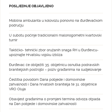
POSLJEDNJE OBJAVLJENO
Mobilna ambulanta u kolovozu ponovno na đurđevačkom
području
U subotu počinje tradicionalni malonogometni kvartovski
turnir
Taktičko- tehnički zbor oružanih snaga RH u Đurđevcu-
upoznajte Hrvatsku vojsku izbliza
Đurđevac će obilježiti 35. obljetnicu osnutka podravskih
braniteljskih postrojbi – poziv građanima na sudjelovanje
Čestitka povodom Dana pobjede i domovinske
zahvalnosti i Dana hrvatskih branitelja te 31. obljetnice
VRO Oluja
Obavijest građanima o promjeni termina odvoza otpada
na Dan pobjede i domovinske zahvalnosti