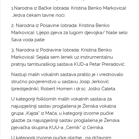
1.Narodna iz Bačke (obrada: Kristina Benko Markovica):
Jedva čekam tavne noći
2. Narodna iz Posavine (obrada: Kristina Benko
Markovica): Lijepo pjeva za lugom djevojka/ Naše selo
Sava voda paše
3. Narodna iz Podravine (obrada: Kristina Benko
Markovica): Sejala sem lenek uz instrumentalnu
pratnju tamburaškog sastava KUD-a Petar Preradović.
Nastup malih vokalnih sastava pratilo je i vrednovalo
stručno povjerenstvo u sastavu Josip Jerković
(predsjednik), Robert Homen i dr.sc. Joško Ćaleta.
U kategoriji folklornih malih vokalnih sastava za
najuspješniji sastav proglašena je Ženska vokalna
grupa „Kajda“ iz Mača, u kategoriji izvorne pučke
glazbe za najuspješniji sastav proglašena je Ženska
pjevačka skupina KUU-a „Cernik“ iz Cernika.
U kategoriji izvorne pučke glazbe , na državnim