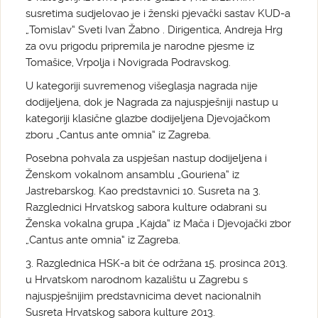
susretima sudjelovao je i ženski pjevački sastav KUD-a
„Tomislav“ Sveti Ivan Žabno . Dirigentica, Andreja Hrg
za ovu prigodu pripremila je narodne pjesme iz
Tomašice, Vrpolja i Novigrada Podravskog.
U kategoriji suvremenog višeglasja nagrada nije
dodijeljena, dok je Nagrada za najuspješniji nastup u
kategoriji klasične glazbe dodijeljena Djevojačkom
zboru „Cantus ante omnia“ iz Zagreba.
Posebna pohvala za uspješan nastup dodijeljena i
Ženskom vokalnom ansamblu „Gouriena“ iz
Jastrebarskog. Kao predstavnici 10. Susreta na 3.
Razglednici Hrvatskog sabora kulture odabrani su
Ženska vokalna grupa „Kajda“ iz Mača i Djevojački zbor
„Cantus ante omnia“ iz Zagreba.
3. Razglednica HSK-a bit će održana 15. prosinca 2013.
u Hrvatskom narodnom kazalištu u Zagrebu s
najuspješnijim predstavnicima devet nacionalnih
Susreta Hrvatskog sabora kulture 2013.