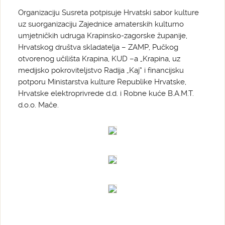
Organizaciju Susreta potpisuje Hrvatski sabor kulture
uz suorganizaciju Zajednice amaterskih kulturno
umjetničkih udruga Krapinsko-zagorske županije,
Hrvatskog društva skladatelja – ZAMP, Pučkog
otvorenog učilišta Krapina, KUD –a „Krapina, uz
medijsko pokroviteljstvo Radija „Kaj“ i financijsku
potporu Ministarstva kulture Republike Hrvatske,
Hrvatske elektroprivrede d.d. i Robne kuće B.A.M.T.
d.o.o. Mače.