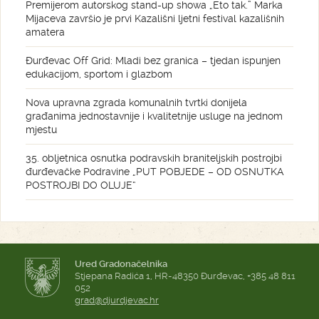
Premijerom autorskog stand-up showa „Eto tak.” Marka
Mijaceva završio je prvi Kazališni ljetni festival kazališnih
amatera
Đurđevac Off Grid: Mladi bez granica – tjedan ispunjen
edukacijom, sportom i glazbom
Nova upravna zgrada komunalnih tvrtki donijela
građanima jednostavnije i kvalitetnije usluge na jednom
mjestu
35. obljetnica osnutka podravskih braniteljskih postrojbi
đurđevačke Podravine „PUT POBJEDE – OD OSNUTKA
POSTROJBI DO OLUJE“
Ured Gradonačelnika
Stjepana Radića 1, HR-48350 Đurđevac, +385 48 811
052
grad@djurdjevac.hr